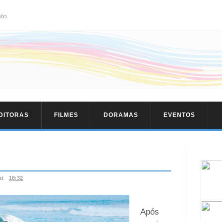
to
EDITORAS
FILMES
DORAMAS
EVENTOS
at
18:32
Após