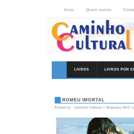
Início
Quem somos
Conta
LIVROS
LIVROS POR 
ROMEU IMORTAL
Posted by
Caminho Cultural
|
05 janeiro 2013
|