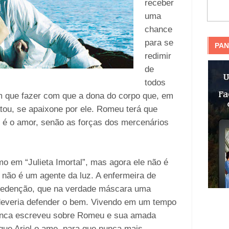
receber
uma
chance
para se
PAN
redimir
de
todos
 que fazer com que a dona do corpo que, em
tou, se apaixone por ele. Romeu terá que
e é o amor, senão as forças dos mercenários
o em “Julieta Imortal”, mas agora ele não é
ão é um agente da luz. A enfermeira de
e redenção, que na verdade máscara uma
deveria defender o bem. Vivendo em um tempo
nca escreveu sobre Romeu e sua amada
que Ariel o ame, para que nunca mais