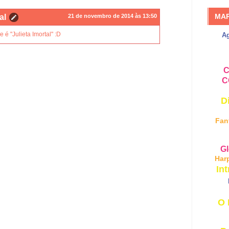
MA
al
21 de novembro de 2014 às 13:50
 é "Julieta Imortal" :D
A
C
C
D
Fan
Gl
Har
Int
O 