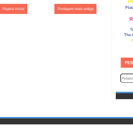
P
Pla
Página inicial
Postagem mais antiga
R
T
The 
PES