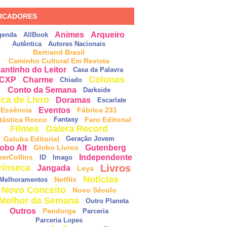
RCADORES
Animes
Arqueiro
genda
AllBook
Autêntica
Autores Nacionais
Bertrand Brasil
Caminho Cultural Em Revista
antinho do Leitor
Casa da Palavra
Colunas
CXP
Charme
Chiado
Conto da Semana
Darkside
ica de Livro
Doramas
Escarlate
Eventos
Essência
Fábrica 231
tástica Rocco
Faro Editorial
Fantasy
Filmes
Galera Record
Galuba Editorial
Geração Jovem
obo Alt
Gutenberg
Globo Livros
Independente
perCollins
ID
Imago
Livros
rínseca
Jangada
Leya
Notícias
Netflix
Melhoramentos
Novo Conceito
Novo Século
Melhor da Semana
Outro Planeta
Outros
Pandorga
Parceria
Parceria Lopes