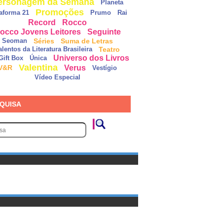
ersonagem da Semana
Planeta
Promoções
taforma 21
Prumo
Rai
Record
Rocco
occo Jovens Leitores
Seguinte
Séries
Suma de Letras
Seoman
Teatro
alentos da Literatura Brasileira
Universo dos Livros
Gift Box
Única
Valentina
Verus
V&R
Vestígio
Vídeo Especial
QUISA