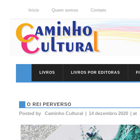
Início
Quem somos
Contato
LIVROS
LIVROS POR EDITORAS
F
O REI PERVERSO
Posted by
Caminho Cultural
|
14 dezembro 2020
|
at