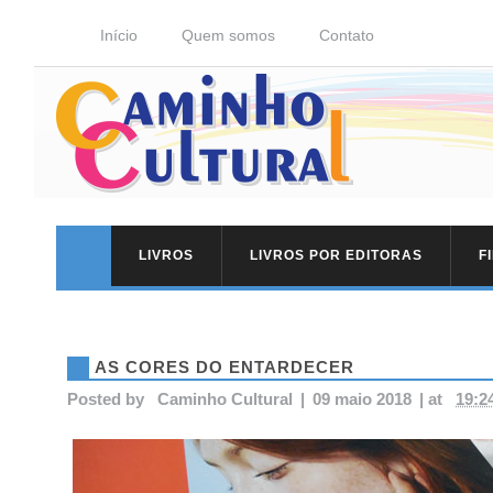
Início
Quem somos
Contato
LIVROS
LIVROS POR EDITORAS
F
AS CORES DO ENTARDECER
Posted by
Caminho Cultural
|
09 maio 2018
|
at
19:2