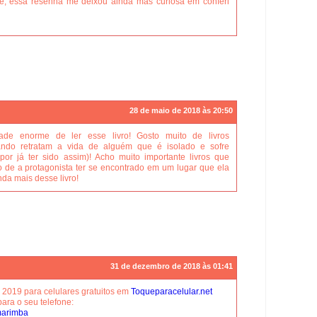
te, essa resenha me deixou ainda mas curiosa em conferi
28 de maio de 2018 às 20:50
ade enorme de ler esse livro! Gosto muito de livros
ando retratam a vida de alguém que é isolado e sofre
 por já ter sido assim)! Acho muito importante livros que
o de a protagonista ter se encontrado em um lugar que ela
da mais desse livro!
31 de dezembro de 2018 às 01:41
 2019 para celulares gratuitos em
Toqueparacelular.net
ara o seu telefone:
marimba