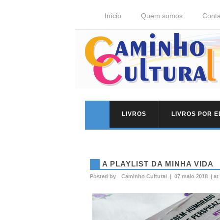
Início
Quem somos
Conta
LIVROS
LIVROS POR 
A PLAYLIST DA MINHA VIDA
Posted by
Caminho Cultural
|
07 maio 2018
|
at