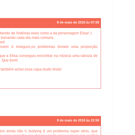
8 de maio de 2018 às 07:59
abendo de histórias reais como a da personagem Elisa! :(
e tornando cada dia mais comuns.
el!
jovem é inseguro,os problemas tomam uma proporção
que a Elisa conseguiu encontrar na música uma válvula de
. Que bom!
 também achei essa capa muito linda!
8 de maio de 2018 às 22:59
em ainda não li, bullying é um problema super sério, que