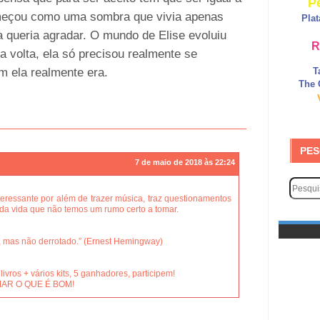
P
meçou como uma sombra que vivia apenas
Pla
a queria agradar. O mundo de Elise evoluiu
R
a volta, ela só precisou realmente se
m ela realmente era.
T
The 
PES
7 de maio de 2018 às 22:24
teressante por além de trazer música, traz questionamentos
da vida que não temos um rumo certo a tomar.
 mas não derrotado.” (Ernest Hemingway)
os + vários kits, 5 ganhadores, participem!
MAR O QUE É BOM!