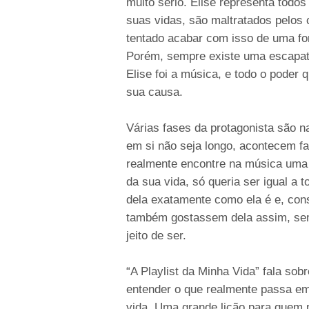
muito sério. Elise representa todo
suas vidas, são maltratados pelos 
tentado acabar com isso de uma for
Porém, sempre existe uma escapató
Elise foi a música, e todo o poder 
sua causa.
Várias fases da protagonista são n
em si não seja longo, acontecem fa
realmente encontre na música uma
da sua vida, só queria ser igual a
dela exatamente como ela é e, co
também gostassem dela assim, se
jeito de ser.
“A Playlist da Minha Vida” fala s
entender o que realmente passa em
vida. Uma grande lição para quem p