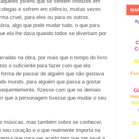
s aqueles jovens que se sentem infelizes em
colegas e sofrem em silêncio, muitas vezes
MA
ma cruel, para eles ou para os outros.
A
ria, algo que pode mudar tudo, o que para
que ela lhe dava quando todos se divertiam por
C
C
arradas na obra, por mais que o tempo do livro
D
tos o suficiente para fazer com que ela
 forma de passar de alguém que não gostava
Fan
 todo mundo, para alguém que passa a gostar
nsequentemente, fizesse com que os demais
Gl
Har
m que a personagem tivesse que mudar o seu
Int
obre músicas, mas também sobre se conhecer,
O 
 seu coração e o que realmente importa na
ensa que para ser aceito tem que ser igual a