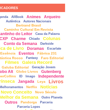
RCADORES
Animes
Arqueiro
genda
AllBook
Autêntica
Autores Nacionais
Bertrand Brasil
Caminho Cultural Em Revista
antinho do Leitor
Casa da Palavra
Colunas
CXP
Charme
Chiado
Conto da Semana
Darkside
ica de Livro
Doramas
Escarlate
Eventos
Essência
Fábrica 231
tástica Rocco
Faro Editorial
Fantasy
Filmes
Galera Record
Galuba Editorial
Geração Jovem
obo Alt
Gutenberg
Globo Livros
Independente
perCollins
ID
Imago
Livros
rínseca
Jangada
Leya
Notícias
Netflix
Melhoramentos
Novo Conceito
Novo Século
Melhor da Semana
Outro Planeta
Outros
Pandorga
Parceria
Parceria Lopes