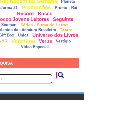
ersonagem da Semana
Planeta
Promoções
taforma 21
Prumo
Rai
Record
Rocco
occo Jovens Leitores
Seguinte
Séries
Suma de Letras
Seoman
Teatro
alentos da Literatura Brasileira
Universo dos Livros
Gift Box
Única
Valentina
Verus
V&R
Vestígio
Vídeo Especial
QUISA