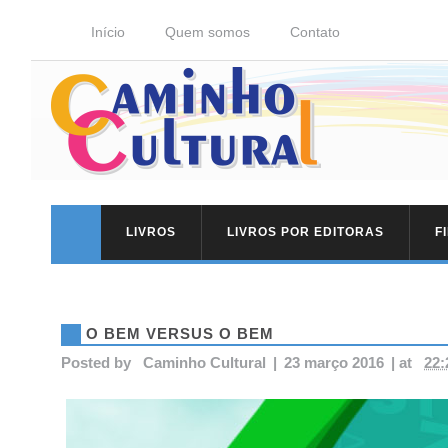
Início
Quem somos
Contato
LIVROS
LIVROS POR EDITORAS
F
O BEM VERSUS O BEM
Posted by
Caminho Cultural
|
23 março 2016
|
at
22: