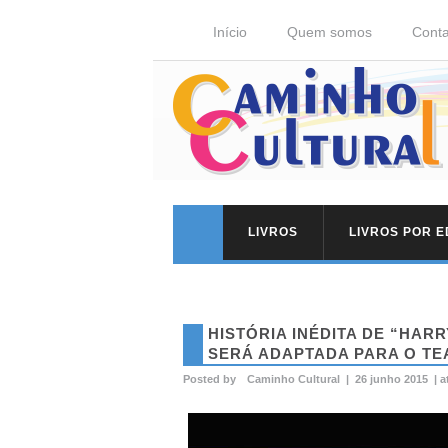
Início
Quem somos
Conta
LIVROS
LIVROS POR 
HISTÓRIA INÉDITA DE “HAR
SERÁ ADAPTADA PARA O TE
Posted by
Caminho Cultural
|
26 junho 2015
|
a