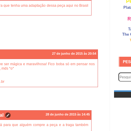
P
ra que tenha uma adaptação dessa peça aqui no Brasil
Pla
R
T
The 
27 de junho de 2015 às 20:54
PES
e ser mágica e maravilhosa! Fico boba só em pensar nos
, mds *o*
.br
al
28 de junho de 2015 às 14:45
já para que alguém compre a peça e a traga também