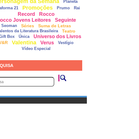
ersonagem da Semana
Planeta
Promoções
taforma 21
Prumo
Rai
Record
Rocco
occo Jovens Leitores
Seguinte
Séries
Suma de Letras
Seoman
Teatro
alentos da Literatura Brasileira
Universo dos Livros
Gift Box
Única
Valentina
Verus
V&R
Vestígio
Vídeo Especial
QUISA