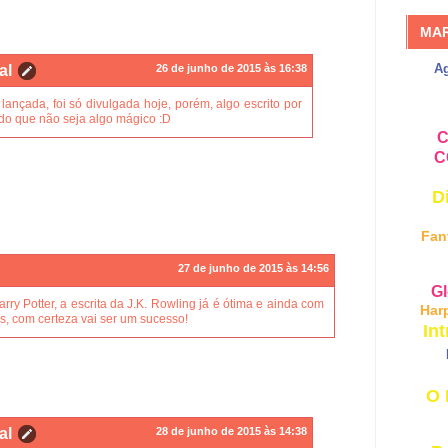
MA
A
al
26 de junho de 2015 às 16:38
lançada, foi só divulgada hoje, porém, algo escrito por
ido que não seja algo mágico :D
C
C
D
Fan
27 de junho de 2015 às 14:56
Gl
arry Potter, a escrita da J.K. Rowling já é ótima e ainda com
Har
s, com certeza vai ser um sucesso!
Int
O 
al
28 de junho de 2015 às 14:38