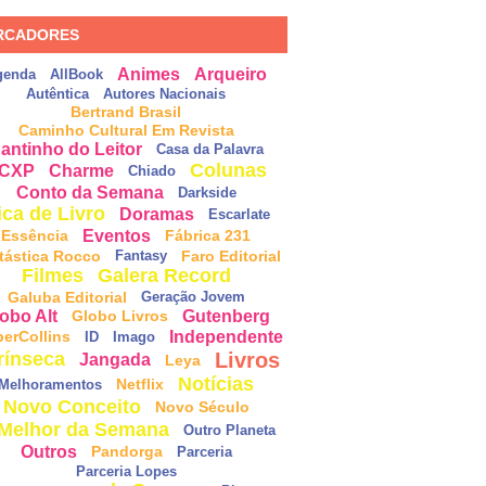
RCADORES
Animes
Arqueiro
genda
AllBook
Autêntica
Autores Nacionais
Bertrand Brasil
Caminho Cultural Em Revista
antinho do Leitor
Casa da Palavra
Colunas
CXP
Charme
Chiado
Conto da Semana
Darkside
ica de Livro
Doramas
Escarlate
Eventos
Essência
Fábrica 231
tástica Rocco
Faro Editorial
Fantasy
Filmes
Galera Record
Galuba Editorial
Geração Jovem
obo Alt
Gutenberg
Globo Livros
Independente
perCollins
ID
Imago
Livros
rínseca
Jangada
Leya
Notícias
Netflix
Melhoramentos
Novo Conceito
Novo Século
Melhor da Semana
Outro Planeta
Outros
Pandorga
Parceria
Parceria Lopes