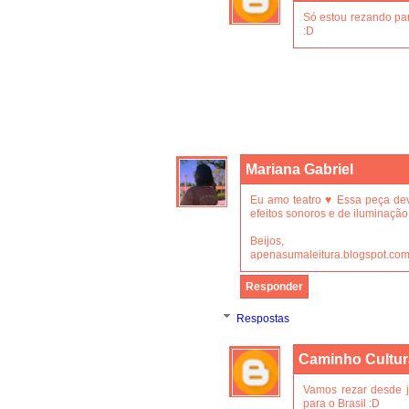
Só estou rezando pa
:D
Mariana Gabriel
Eu amo teatro ♥ Essa peça dev
efeitos sonoros e de iluminação
Beijos,
apenasumaleitura.blogspot.com
Responder
Respostas
Caminho Cultur
Vamos rezar desde 
para o Brasil :D