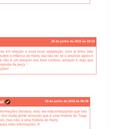
28 de junho de 2015 às 19:14
a em relação a essa nova adaptação, pois já tinha sido
obre a infância do Harry, daí não sei se o anúncio agora é
e não é um prequel soa bem confuso, prequel é algo que
roposta da peça '-'
ações!
al
29 de junho de 2015 às 09:38
formações Giovana, mas, ela está enfatizando que não
e tem muita gente achando que é uma história do Tiago
plo, mas não, é uma história do Harry.
para mais informações :D