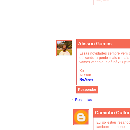
Alisson Gomes
Essas novidades sempre vêm par
deixando a gente mais e mais
vamos ver no que dá né? O jeito
Xo
Alisson
Re.View
Responder
Respostas
Caminho Cultur
Eu só estou rezando
também... hehehe