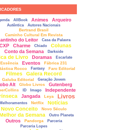
RCADORES
Animes
Arqueiro
genda
AllBook
Autêntica
Autores Nacionais
Bertrand Brasil
Caminho Cultural Em Revista
antinho do Leitor
Casa da Palavra
Colunas
CXP
Charme
Chiado
Conto da Semana
Darkside
ica de Livro
Doramas
Escarlate
Eventos
Essência
Fábrica 231
tástica Rocco
Faro Editorial
Fantasy
Filmes
Galera Record
Galuba Editorial
Geração Jovem
obo Alt
Gutenberg
Globo Livros
Independente
perCollins
ID
Imago
Livros
rínseca
Jangada
Leya
Notícias
Netflix
Melhoramentos
Novo Conceito
Novo Século
Melhor da Semana
Outro Planeta
Outros
Pandorga
Parceria
Parceria Lopes