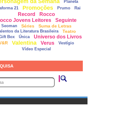
ersonagem da Semana
Planeta
Promoções
taforma 21
Prumo
Rai
Record
Rocco
occo Jovens Leitores
Seguinte
Séries
Suma de Letras
Seoman
Teatro
alentos da Literatura Brasileira
Universo dos Livros
Gift Box
Única
Valentina
Verus
V&R
Vestígio
Vídeo Especial
QUISA