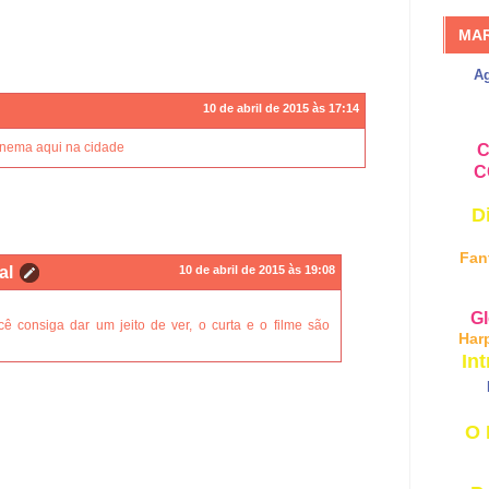
MA
A
10 de abril de 2015 às 17:14
inema aqui na cidade
C
C
D
Fan
al
10 de abril de 2015 às 19:08
Gl
ê consiga dar um jeito de ver, o curta e o filme são
Har
Int
O 