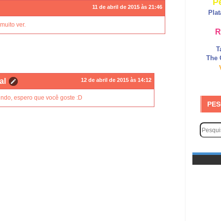
P
11 de abril de 2015 às 21:46
Pla
muito ver.
R
T
The 
al
12 de abril de 2015 às 14:12
indo, espero que você goste :D
PES