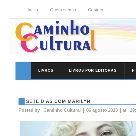
Início
Quem somos
Contato
LIVROS
LIVROS POR EDITORAS
F
SETE DIAS COM MARILYN
Posted by
Caminho Cultural
|
06 agosto 2013
|
at
19