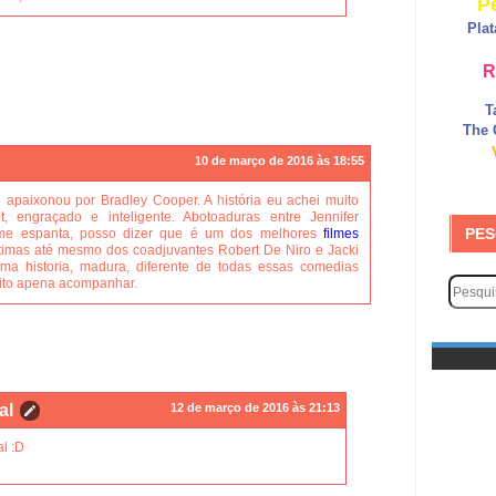
P
Pla
R
T
The 
10 de março de 2016 às 18:55
 apaixonou por Bradley Cooper. A história eu achei muito
, engraçado e inteligente. Abotoaduras entre Jennifer
PES
me espanta, posso dizer que é um dos melhores
filmes
imas até mesmo dos coadjuvantes Robert De Niro e Jacki
ma historia, madura, diferente de todas essas comedias
uito apena acompanhar.
al
12 de março de 2016 às 21:13
l :D