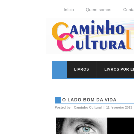
Início
Quem somos
Conta
LIVROS
LIVROS POR 
O LADO BOM DA VIDA
Posted by
Caminho Cultural
|
11 fevereiro 2013