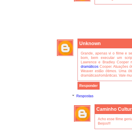
Unknown
Grande, apenas vi o filme e se
bom, bem executar um script
Lawrence e Bradley Cooper 
dramáticos
Cooper. Atuações ót
Weaver estão ótimos. Uma óti
dramáticas/românticas. Vale m
Responder
Respostas
Caminho Cultur
Acho esse filme genia
Beijos!!!