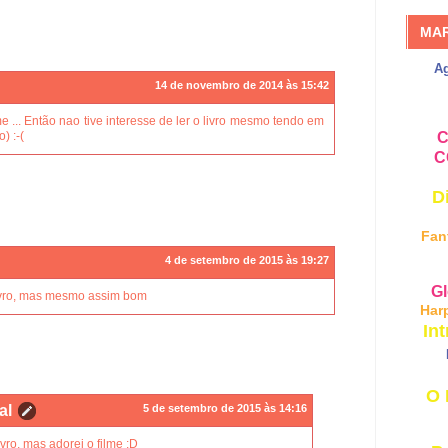
MA
A
14 de novembro de 2014 às 15:42
e ... Então nao tive interesse de ler o livro mesmo tendo em
C
) :-(
C
D
Fan
4 de setembro de 2015 às 19:27
Gl
livro, mas mesmo assim bom
Har
Int
O 
al
5 de setembro de 2015 às 14:16
ivro, mas adorei o filme :D