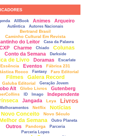
RCADORES
Animes
Arqueiro
genda
AllBook
Autêntica
Autores Nacionais
Bertrand Brasil
Caminho Cultural Em Revista
antinho do Leitor
Casa da Palavra
Colunas
CXP
Charme
Chiado
Conto da Semana
Darkside
ica de Livro
Doramas
Escarlate
Eventos
Essência
Fábrica 231
tástica Rocco
Faro Editorial
Fantasy
Filmes
Galera Record
Galuba Editorial
Geração Jovem
obo Alt
Gutenberg
Globo Livros
Independente
perCollins
ID
Imago
Livros
rínseca
Jangada
Leya
Notícias
Netflix
Melhoramentos
Novo Conceito
Novo Século
Melhor da Semana
Outro Planeta
Outros
Pandorga
Parceria
Parceria Lopes