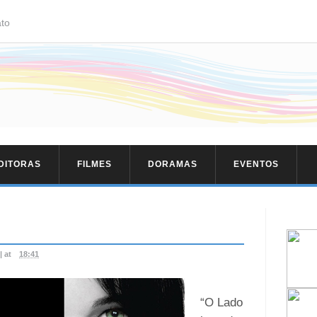
to
EDITORAS
FILMES
DORAMAS
EVENTOS
|
at
18:41
“O Lado