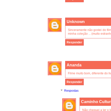
Unknown
Sinceramente não gostei do film
minha coleção ... (muito estranho
Responder
Ananda
Filme muito bom, diferente do 
Responder
Respostas
Caminho Cultur
Não cheguei a ler o l