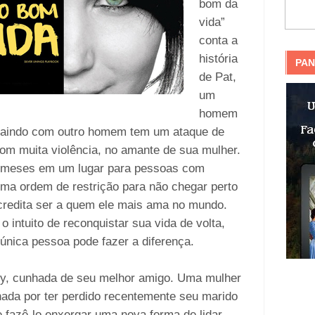
bom da
vida”
conta a
história
PAN
de Pat,
um
homem
traindo com outro homem tem um ataque de
 com muita violência, no amante de sua mulher.
to meses em um lugar para pessoas com
uma ordem de restrição para não chegar perto
credita ser a quem ele mais ama no mundo.
o intuito de reconquistar sua vida de volta,
única pessoa pode fazer a diferença.
any, cunhada de seu melhor amigo. Uma mulher
ada por ter perdido recentemente seu marido
 fazê-lo enxergar uma nova forma de lidar