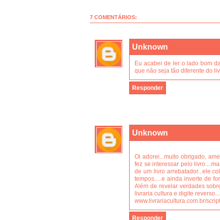
7 COMENTÁRIOS:
Unknown
Eu acabei de ler o lado bom da 
que não seja tão diferente do li
Responder
Unknown
Oi adorei.. muito obrigado, am
fez se interessar pelo livro....ma
de um livro arrebatador...ele 
tempos.....e ainda inverte de fo
Além de revelar verdades sobre
livraria cultura e digite reverso..
www.livrariacultura.com.br/scri
Responder