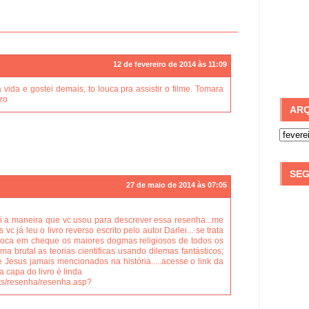
12 de fevereiro de 2014 às 11:09
vida e gostei demais, to louca pra assistir o filme. Tomara
vro
ARQ
SEG
27 de maio de 2014 às 07:05
ei a maneira que vc usou para descrever essa resenha...me
s vc já leu o livro reverso escrito pelo autor Darlei... se trata
coloca em cheque os maiores dogmas religiosos de todos os
rma brutal as teorias cientificas usando dilemas fantásticos;
 Jesus jamais mencionados na história.....acesse o link da
.a capa do livro é linda
pts/resenha/resenha.asp?