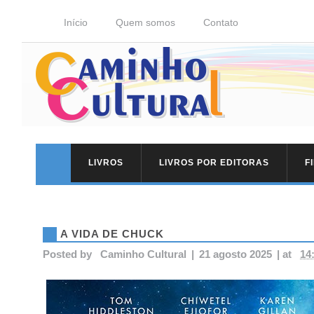
Início
Quem somos
Contato
LIVROS
LIVROS POR EDITORAS
F
A VIDA DE CHUCK
Posted by
Caminho Cultural
|
21 agosto 2025
|
at
14