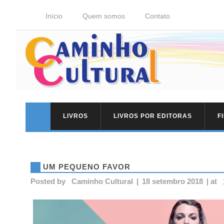
Início
Quem somos
Contato
LIVROS
LIVROS POR EDITORAS
F
UM PEQUENO FAVOR
Posted by
Caminho Cultural
|
18 setembro 2018
|
at