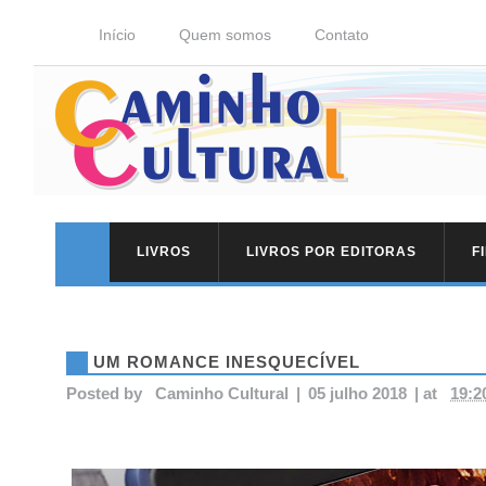
Início
Quem somos
Contato
LIVROS
LIVROS POR EDITORAS
F
UM ROMANCE INESQUECÍVEL
Posted by
Caminho Cultural
|
05 julho 2018
|
at
19:2