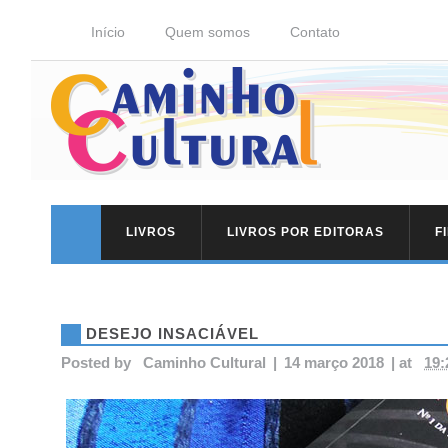
Início
Quem somos
Contato
LIVROS
LIVROS POR EDITORAS
F
DESEJO INSACIÁVEL
Posted by
Caminho Cultural
|
14 março 2018
|
at
19: