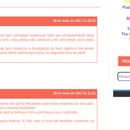
P
Pla
R
28 de maio de 2017 às 20:13
T
The 
éns por conseguir expressar todo seu encantamento pela
o livro, mas ainda não comecei a ler. Em breve, pois estou
de que começou a divulgação do livro, agora é me deixar
uma ótima leitura para você, no segundo livro da série.
PES
29 de maio de 2017 às 11:22
enha diz que"a felicidade pode estar andando ao seu lado,
om a mesma facilidade".
i que aconteceu com a princesa Lia e o príncipe...
s pela história. E não vejo a hora de também conhecer os