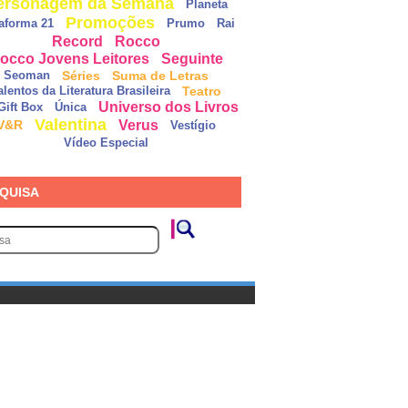
ersonagem da Semana
Planeta
Promoções
taforma 21
Prumo
Rai
Record
Rocco
occo Jovens Leitores
Seguinte
Séries
Suma de Letras
Seoman
Teatro
alentos da Literatura Brasileira
Universo dos Livros
Gift Box
Única
Valentina
Verus
V&R
Vestígio
Vídeo Especial
QUISA