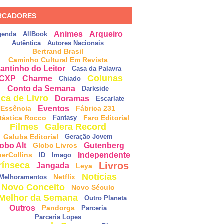
RCADORES
Animes
Arqueiro
genda
AllBook
Autêntica
Autores Nacionais
Bertrand Brasil
Caminho Cultural Em Revista
antinho do Leitor
Casa da Palavra
Colunas
CXP
Charme
Chiado
Conto da Semana
Darkside
ica de Livro
Doramas
Escarlate
Eventos
Essência
Fábrica 231
tástica Rocco
Faro Editorial
Fantasy
Filmes
Galera Record
Galuba Editorial
Geração Jovem
obo Alt
Gutenberg
Globo Livros
Independente
perCollins
ID
Imago
Livros
rínseca
Jangada
Leya
Notícias
Netflix
Melhoramentos
Novo Conceito
Novo Século
Melhor da Semana
Outro Planeta
Outros
Pandorga
Parceria
Parceria Lopes