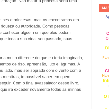
eu coração. Não matar a princesa seria uma
MA
A
íncipes e princesas, mas os encontramos em
riqueza ou autoridade. Como pessoas
de conhecer alguém em que eles podem
C
C
 que toda a sua vida, seu passado, suas
D
ria muito diferente do que eu teria imaginado,
Fan
entos de riso, apreensão, luto e lágrimas. A
seu lado, mas ser soprada com o vento com a
Gl
Har
s mentiras, impossível saber em quem
Int
seguir. Com o final avassalador desse livro,
 que irá exceder novamente todas as minhas
O 