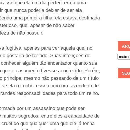
brasse que ela um dia pertencera a uma
rir que nunca poderia deixar de ser ela
endo uma primeira filha, ela estava destinada
sterioso, que, apesar de não saber
teza de não possuir.
ARQ
a fugitiva, apenas para ver aquela que, no
io gostaria de ter tido. Suas intenções de
s conhecer alguém tão encantador quanto sua
ra que o casamento tivesse acontecido. Porém,
SEG
mo príncipe, mesmo não passando de um título
e se ela o conhecesse como um fazendeiro de
andes responsabilidades para todo um reino.
 formada por um assassino que pode ser
e muitos segredos, entre eles a capacidade de
s cruel do que qualquer uma que ele já tenha