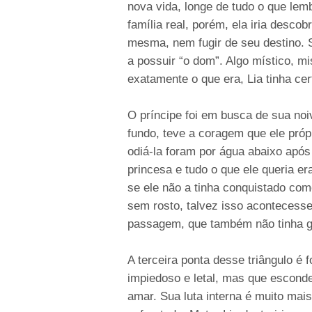
nova vida, longe de tudo o que lem
família real, porém, ela iria descob
mesma, nem fugir de seu destino. S
a possuir “o dom”. Algo místico, mi
exatamente o que era, Lia tinha cer
O príncipe foi em busca de sua noiv
fundo, teve a coragem que ele própr
odiá-la foram por água abaixo apó
princesa e tudo o que ele queria e
se ele não a tinha conquistado co
sem rosto, talvez isso acontecess
passagem, que também não tinha gr
A terceira ponta desse triângulo é
impiedoso e letal, mas que escond
amar. Sua luta interna é muito mai