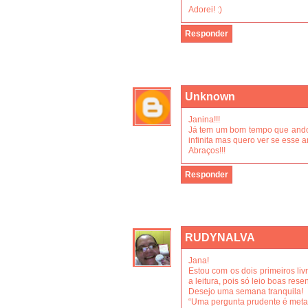
Adorei! :)
Responder
Unknown
Janina!!!
Já tem um bom tempo que ando q
infinita mas quero ver se esse 
Abraços!!!
Responder
RUDYNALVA
Jana!
Estou com os dois primeiros li
a leitura, pois só leio boas rese
Desejo uma semana tranquila!
“Uma pergunta prudente é metad