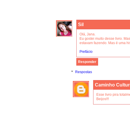
Sil
Olá, Jana.
Eu gostei muito desse livro. Ma
estavam fazendo. Mas é uma hist
Prefácio
Responder
Respostas
Caminho Cultur
Esse livro pira total
Beijos!!!