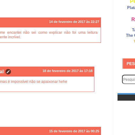
P
Pla
R
14 de fevereiro de 2017 às 22:27
T
 me encantei não sei como explicar não foi uma leitura
The 
ente incrível.
PES
al
18 de fevereiro de 2017 às 17:18
 mas é impossível não se apaixonar hehe
15 de fevereiro de 2017 às 00:25