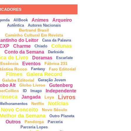
RCADORES
Animes
Arqueiro
genda
AllBook
Autêntica
Autores Nacionais
Bertrand Brasil
Caminho Cultural Em Revista
antinho do Leitor
Casa da Palavra
Colunas
CXP
Charme
Chiado
Conto da Semana
Darkside
ica de Livro
Doramas
Escarlate
Eventos
Essência
Fábrica 231
tástica Rocco
Faro Editorial
Fantasy
Filmes
Galera Record
Galuba Editorial
Geração Jovem
obo Alt
Gutenberg
Globo Livros
Independente
perCollins
ID
Imago
Livros
rínseca
Jangada
Leya
Notícias
Netflix
Melhoramentos
Novo Conceito
Novo Século
Melhor da Semana
Outro Planeta
Outros
Pandorga
Parceria
Parceria Lopes