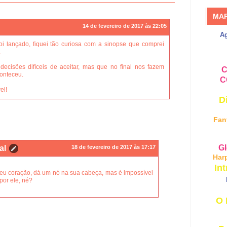
MA
14 de fevereiro de 2017 às 22:05
A
oi lançado, fiquei tão curiosa com a sinopse que comprei
.
 decisões difíceis de aceitar, mas que no final nos fazem
C
conteceu.
C
el!
D
Fan
Gl
al
18 de fevereiro de 2017 às 17:17
Har
Int
 seu coração, dá um nó na sua cabeça, mas é impossível
por ele, né?
O 