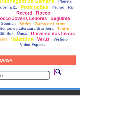
ersonagem da Semana
Planeta
Promoções
taforma 21
Prumo
Rai
Record
Rocco
occo Jovens Leitores
Seguinte
Séries
Suma de Letras
Seoman
Teatro
alentos da Literatura Brasileira
Universo dos Livros
Gift Box
Única
Valentina
Verus
V&R
Vestígio
Vídeo Especial
QUISA