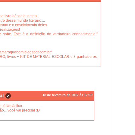
e livro há tanto tempo...
ro desse mundo literário....
assam e o envolvimento deles.
realizações!
 sabe. Este é a definição do verdadeiro conhecimento.”
reamaroquebom.blogspot.com.br/
RO, livros + KIT DE MATERIAL ESCOLAR e 3 ganhadores,
al
18 de fevereiro de 2017 às 17:19
, é fantástico.
o... você vai precisar :D