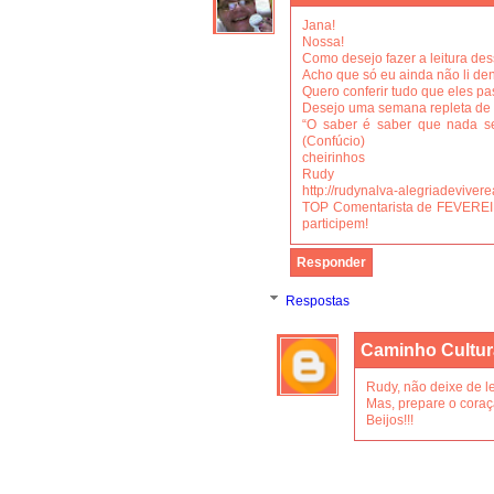
Jana!
Nossa!
Como desejo fazer a leitura dess
Acho que só eu ainda não li dent
Quero conferir tudo que eles p
Desejo uma semana repleta de 
“O saber é saber que nada se
(Confúcio)
cheirinhos
Rudy
http://rudynalva-alegriadevive
TOP Comentarista de FEVEREI
participem!
Responder
Respostas
Caminho Cultur
Rudy, não deixe de ler
Mas, prepare o coraçã
Beijos!!!