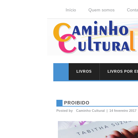
Início
Quem somos
Conta
LIVROS
LIVROS POR 
PROIBIDO
Posted by
Caminho Cultural
|
14 fevereiro 2017