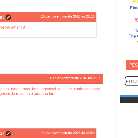
P
Pla
al
10 de novembro de 2016 às 21:10
R
cê vai amar <3
T
The 
PES
11 de novembro de 2016 às 08:09
autora ainda mas bem provável que irei conhecer suas
 gostei da resenha e adoraria ler.
al
14 de novembro de 2016 às 20:50