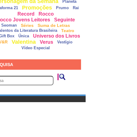
ersonagem da Semana
Planeta
Promoções
taforma 21
Prumo
Rai
Record
Rocco
occo Jovens Leitores
Seguinte
Séries
Suma de Letras
Seoman
Teatro
alentos da Literatura Brasileira
Universo dos Livros
Gift Box
Única
Valentina
Verus
V&R
Vestígio
Vídeo Especial
QUISA