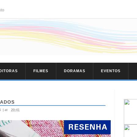
to
EDITORAS
FILMES
DORAMAS
EVENTOS
HADOS
6
|
at
20:41