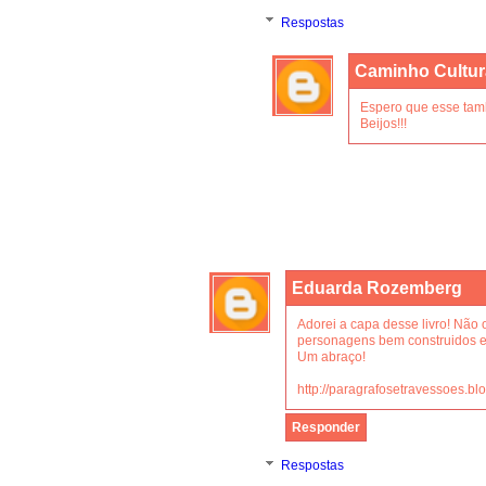
Respostas
Caminho Cultur
Espero que esse tam
Beijos!!!
Eduarda Rozemberg
Adorei a capa desse livro! Não 
personagens bem construidos e
Um abraço!
http://paragrafosetravessoes.bl
Responder
Respostas