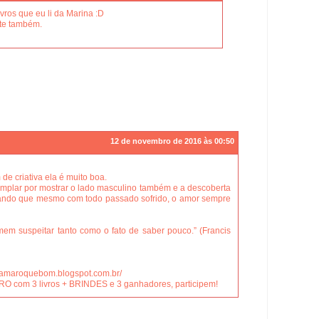
ivros que eu li da Marina :D
te também.
12 de novembro de 2016 às 00:50
m de criativa ela é muito boa.
mplar por mostrar o lado masculino também e a descoberta
ando que mesmo com todo passado sofrido, o amor sempre
m suspeitar tanto como o fato de saber pouco.” (Francis
reamaroquebom.blogspot.com.br/
 com 3 livros + BRINDES e 3 ganhadores, participem!