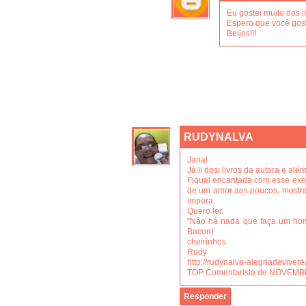
Eu gostei muito dos l
Espero que você gos
Beijos!!!
RUDYNALVA
Jana!
Já li dosi livros da autora e alé
Fiquei encantada com esse exe
de um amor aos poucos, mostr
impera.
Quero ler.
“Não há nada que faça um home
Bacon)
cheirinhos
Rudy
http://rudynalva-alegriadevive
TOP Comentarista de NOVEMBRO
Responder