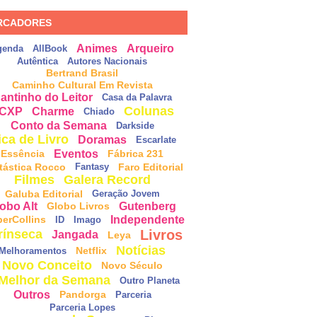
RCADORES
Animes
Arqueiro
genda
AllBook
Autêntica
Autores Nacionais
Bertrand Brasil
Caminho Cultural Em Revista
antinho do Leitor
Casa da Palavra
Colunas
CXP
Charme
Chiado
Conto da Semana
Darkside
ica de Livro
Doramas
Escarlate
Eventos
Essência
Fábrica 231
tástica Rocco
Faro Editorial
Fantasy
Filmes
Galera Record
Galuba Editorial
Geração Jovem
obo Alt
Gutenberg
Globo Livros
Independente
perCollins
ID
Imago
Livros
rínseca
Jangada
Leya
Notícias
Netflix
Melhoramentos
Novo Conceito
Novo Século
Melhor da Semana
Outro Planeta
Outros
Pandorga
Parceria
Parceria Lopes