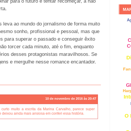
olhar para o futuro e tentar recomeçar, a não
ta.
MA
A
 leva ao mundo do jornalismo de forma muito
esmo sonho, profissional e pessoal, mas que
s para superar o passado e conseguir êxito
C
C
ão torcer cada minuto, até o fim, enquanto
rios desses protagonistas maravilhosos. Se
D
gens e mergulhe nesse romance encantador.
Fan
Gl
Har
Int
10 de novembro de 2016 às 20:47
, curto muito a escrita da Marina Carvalho, parece super
deixou ainda mais ansiosa em conferi essa história.
O 