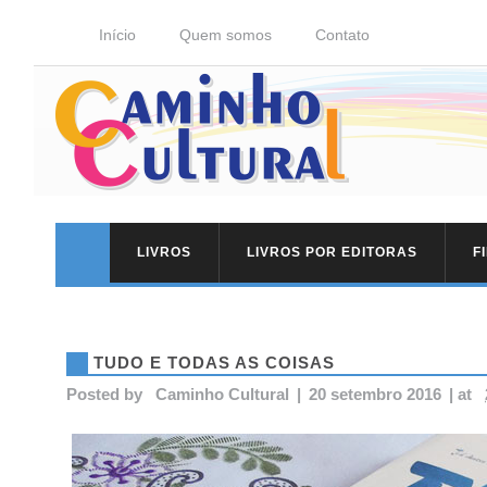
Início
Quem somos
Contato
LIVROS
LIVROS POR EDITORAS
F
TUDO E TODAS AS COISAS
Posted by
Caminho Cultural
|
20 setembro 2016
|
at