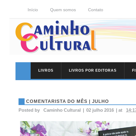
Início
Quem somos
Contato
LIVROS
LIVROS POR EDITORAS
F
COMENTARISTA DO MÊS | JULHO
Posted by
Caminho Cultural
|
02 julho 2016
|
at
14:1