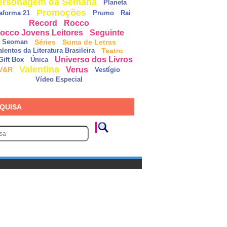
ersonagem da Semana
Planeta
Promoções
taforma 21
Prumo
Rai
Record
Rocco
occo Jovens Leitores
Seguinte
Séries
Suma de Letras
Seoman
Teatro
alentos da Literatura Brasileira
Universo dos Livros
Gift Box
Única
Valentina
Verus
V&R
Vestígio
Vídeo Especial
QUISA