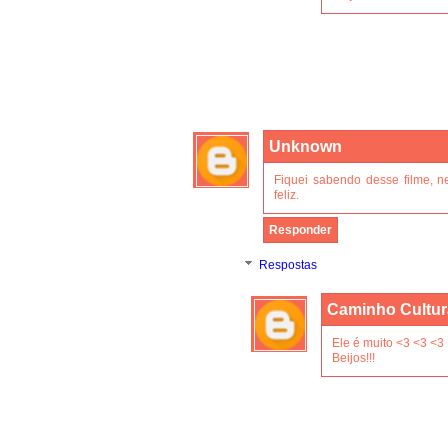
Unknown
Fiquei sabendo desse filme, n
feliz.
Responder
Respostas
Caminho Cultur
Ele é muito <3 <3 <3
Beijos!!!