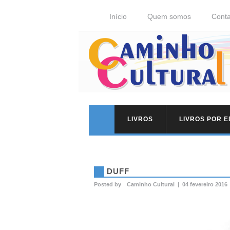
Início
Quem somos
Conta
LIVROS
LIVROS POR 
DUFF
Posted by
Caminho Cultural
|
04 fevereiro 2016