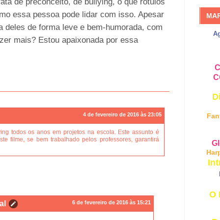
ata de preconceito, de bullying, o que rótulos
o essa pessoa pode lidar com isso. Apesar
MA
ata deles de forma leve e bem-humorada, com
A
izer mais? Estou apaixonada por essa
C
C
D
4 de fevereiro de 2016 às 23:05
Fan
ying todos os anos em projetos na escola. Este assunto é
ste filme, se bem trabalhado pelos professores, garantirá
Gl
Har
Int
O 
al
6 de fevereiro de 2016 às 15:21