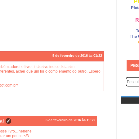
P
Pla
R
T
The 
5 de fevereiro de 2016 às 01:22
PES
ém adorei o livro. Inclusive indico, leia sim.
erentes, achei que um foi o complemento do outro. Espero
pot.com.br/
al
6 de fevereiro de 2016 às 15:22
esse livro... hehehe
erar um pouco </3