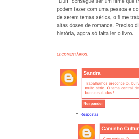
“Duff” consegue ser um filme que tr
podem fazer com uma pessoa e com
de serem temas sérios, o filme tr
altas doses de romance. Preciso d
história, agora só falta ler o livro.
12 COMENTÁRIOS:
Sandra
Trabalhamos preconceito, bull
muito sério. O tema central de
bons resultados !
Responder
Respostas
Caminho Cultur
Com certeza :D