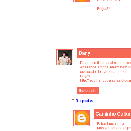
Beijos!!!
Dany
Eu amei o filme, assim como tamb
Apesar de ambos serem bem dif
que goste do livro quando ler.
Beijos.
http://recolhendopalavras.blogs
Responder
Respostas
Caminho Cultur
Estou louca para ler 
Mas vou ter que esp