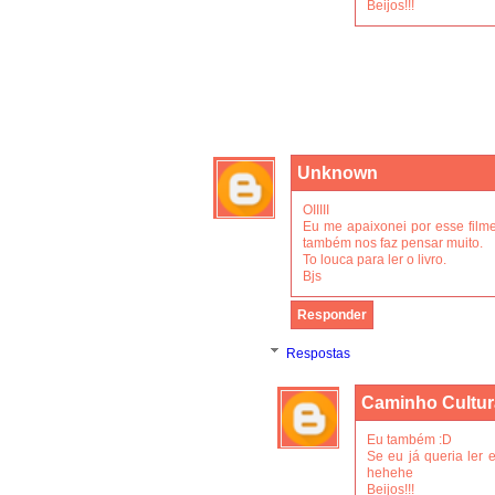
Beijos!!!
Unknown
OIIIII
Eu me apaixonei por esse filme
também nos faz pensar muito.
To louca para ler o livro.
Bjs
Responder
Respostas
Caminho Cultur
Eu também :D
Se eu já queria ler e
hehehe
Beijos!!!