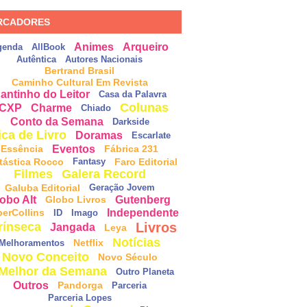
RCADORES
Animes
Arqueiro
genda
AllBook
Autêntica
Autores Nacionais
Bertrand Brasil
Caminho Cultural Em Revista
antinho do Leitor
Casa da Palavra
Colunas
CXP
Charme
Chiado
Conto da Semana
Darkside
ica de Livro
Doramas
Escarlate
Eventos
Essência
Fábrica 231
tástica Rocco
Faro Editorial
Fantasy
Filmes
Galera Record
Galuba Editorial
Geração Jovem
obo Alt
Gutenberg
Globo Livros
Independente
perCollins
ID
Imago
Livros
rínseca
Jangada
Leya
Notícias
Netflix
Melhoramentos
Novo Conceito
Novo Século
Melhor da Semana
Outro Planeta
Outros
Pandorga
Parceria
Parceria Lopes