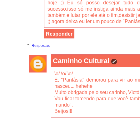
hoje ;) Eu só posso desejar tudo 
sucesso,isso só me instiga ainda mais 
também,e lutar por ele até o fim,desistir 
;) agora deixa eu ler um pouco de "Panlás
Responder
Respostas
Caminho Cultural
\o/ \o/ \o/
É, "Panlásia" demorou para vir ao m
nasceu... hehehe
Muito obrigada pelo seu carinho, Victó
Vou ficar torcendo para que você ta
mundo".
Beijos!!!