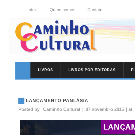
Início
Quem somos
Contato
LIVROS
LIVROS POR EDITORAS
F
LANÇAMENTO PANLÁSIA
Posted by
Caminho Cultural
|
07 novembro 2015
|
at