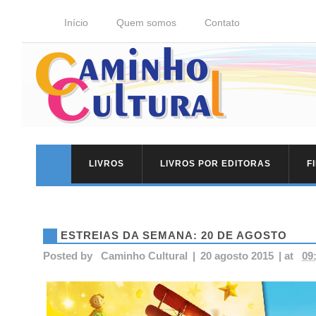
Início
Quem somos
Contato
LIVROS
LIVROS POR EDITORAS
F
ESTREIAS DA SEMANA: 20 DE AGOSTO
Posted by
Caminho Cultural
|
20 agosto 2015
|
at
09