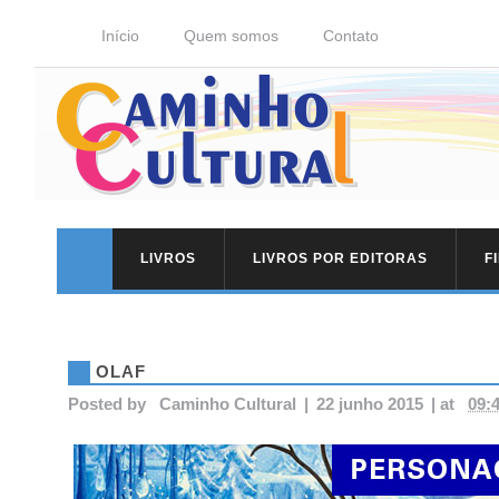
Início
Quem somos
Contato
LIVROS
LIVROS POR EDITORAS
F
OLAF
Posted by
Caminho Cultural
|
22 junho 2015
|
at
09: