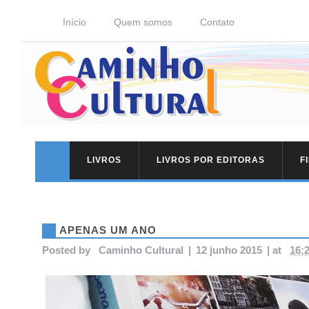
Início
Quem somos
Contato
LIVROS
LIVROS POR EDITORAS
F
APENAS UM ANO
Posted by
Caminho Cultural
|
12 junho 2015
|
at
16: