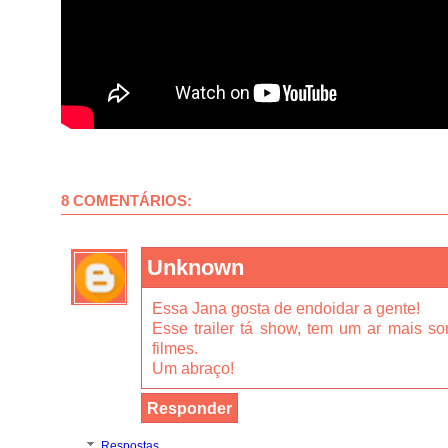
8 COMENTÁRIOS:
Unknown
Essa Jana gosta de endoidar a gente!
Esse trailer tá show, tem um ar mais s
filmes.
Um abraço!
Responder
Respostas