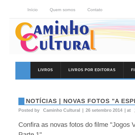
Início
Quem somos
Contato
LIVROS
LIVROS POR EDITORAS
F
NOTÍCIAS | NOVAS FOTOS "A ESP
Posted by
Caminho Cultural
|
26 setembro 2014
|
at
Confira as novas fotos do filme "Jogos 
Parte 1".