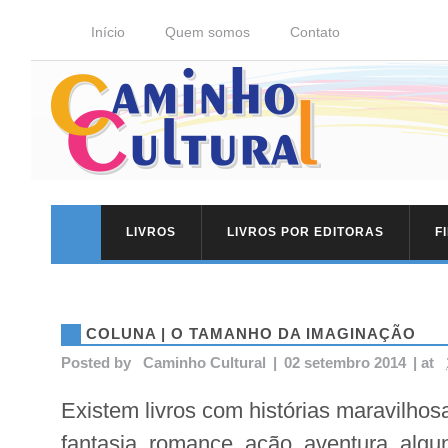
Início
Quem somos
Contato
LIVROS
LIVROS POR EDITORAS
F
COLUNA | O TAMANHO DA IMAGINAÇÃO
Posted by
Caminho Cultural
|
02 setembro 2014
|
at
Existem livros com histórias maravilhosa
fantasia, romance, ação, aventura, alg