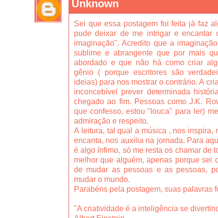
Unknown
Sei que essa postagem foi feita já faz 
pude deixar de me intrigar e encanta
imaginação". Acredito que a imaginação 
sublime e abrangente que por mais qu
abordado e que não há como criar al
gênio ( porque escritores são verdade
ideias) para nos mostrar o contrário. A cri
inconcebível prever determinada históri
chegado ao fim. Pessoas como J.K. Row
que confesso, estou "louca" para ler) 
admiração e respeito.
A leitura, tal qual a música , nos inspira
encanta, nos auxilia na jornada. Para aq
é algo ínfimo, só me resta os chamar de t
melhor que alguém, apenas porque sei q
de mudar as pessoas e as pessoas, po
mudar o mundo.
Parabéns pela postagem, suas palavras fo
"A criatividade é a inteligência se divertin