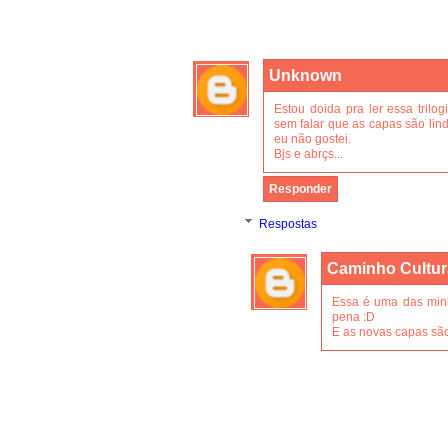
Unknown
Estou doida pra ler essa trilog
sem falar que as capas são lind
eu não gostei.
Bjs e abrçs...
Responder
Respostas
Caminho Cultur
Essa é uma das minha
pena :D
E as novas capas são