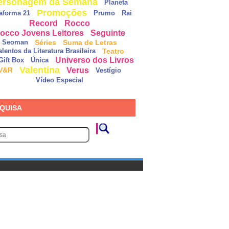
ersonagem da Semana
Planeta
Promoções
taforma 21
Prumo
Rai
Record
Rocco
occo Jovens Leitores
Seguinte
Séries
Suma de Letras
Seoman
Teatro
alentos da Literatura Brasileira
Universo dos Livros
Gift Box
Única
Valentina
Verus
V&R
Vestígio
Vídeo Especial
QUISA