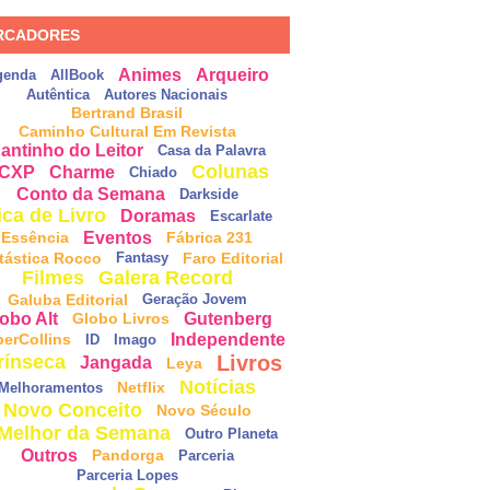
RCADORES
Animes
Arqueiro
genda
AllBook
Autêntica
Autores Nacionais
Bertrand Brasil
Caminho Cultural Em Revista
antinho do Leitor
Casa da Palavra
Colunas
CXP
Charme
Chiado
Conto da Semana
Darkside
ica de Livro
Doramas
Escarlate
Eventos
Essência
Fábrica 231
tástica Rocco
Faro Editorial
Fantasy
Filmes
Galera Record
Galuba Editorial
Geração Jovem
obo Alt
Gutenberg
Globo Livros
Independente
perCollins
ID
Imago
Livros
rínseca
Jangada
Leya
Notícias
Netflix
Melhoramentos
Novo Conceito
Novo Século
Melhor da Semana
Outro Planeta
Outros
Pandorga
Parceria
Parceria Lopes