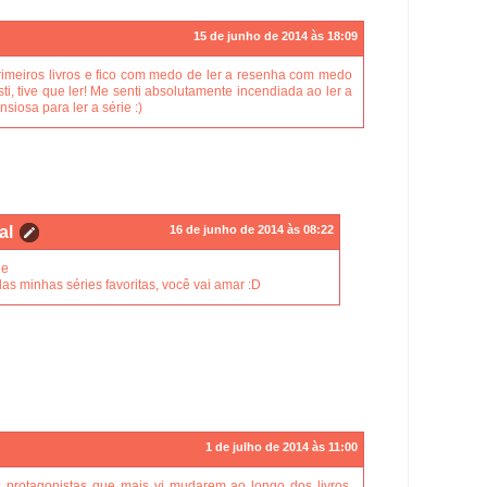
15 de junho de 2014 às 18:09
rimeiros livros e fico com medo de ler a resenha com medo
ti, tive que ler! Me senti absolutamente incendiada ao ler a
siosa para ler a série :)
al
16 de junho de 2014 às 08:22
he
as minhas séries favoritas, você vai amar :D
1 de julho de 2014 às 11:00
 protagonistas que mais vi mudarem ao longo dos livros.