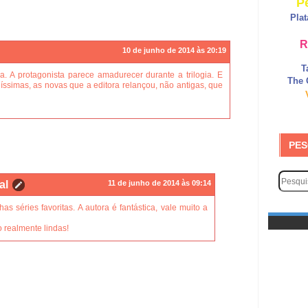
P
Pla
R
10 de junho de 2014 às 20:19
T
ia. A protagonista parece amadurecer durante a trilogia. E
The 
íssimas, as novas que a editora relançou, não antigas, que
PES
al
11 de junho de 2014 às 09:14
s séries favoritas. A autora é fantástica, vale muito a
 realmente lindas!