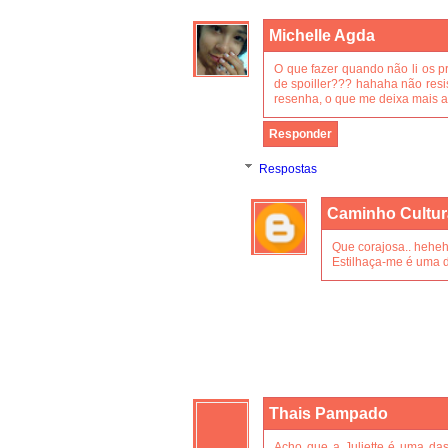
Michelle Agda
O que fazer quando não li os p
de spoiller??? hahaha não resis
resenha, o que me deixa mais an
Responder
Respostas
Caminho Cultur
Que corajosa.. hehe
Estilhaça-me é uma d
Thais Pampado
Acho que a Juliette é uma das