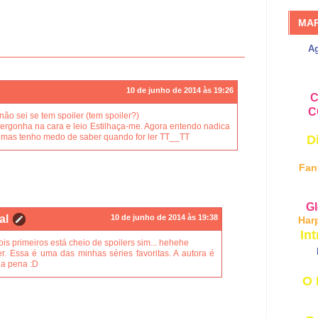
MA
A
10 de junho de 2014 às 19:26
C
C
não sei se tem spoiler (tem spoiler?)
vergonha na cara e leio Estilhaça-me. Agora entendo nadica
 mas tenho medo de saber quando for ler TT__TT
D
Fan
Gl
al
10 de junho de 2014 às 19:38
Har
Int
is primeiros está cheio de spoilers sim... hehehe
r. Essa é uma das minhas séries favoritas. A autora é
o a pena :D
O 