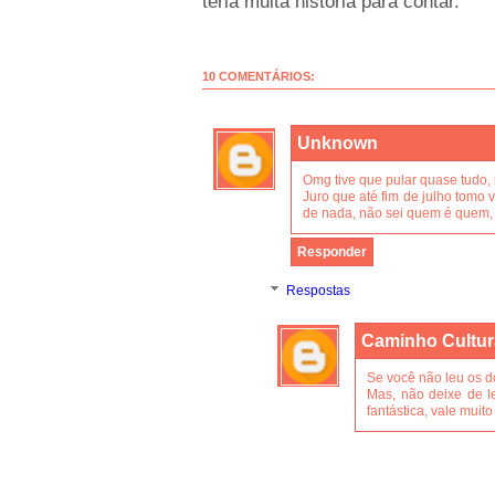
teria muita história para contar.
10 COMENTÁRIOS:
Unknown
Omg tive que pular quase tudo, 
Juro que até fim de julho tomo 
de nada, não sei quem é quem,
Responder
Respostas
Caminho Cultur
Se você não leu os do
Mas, não deixe de le
fantástica, vale muit