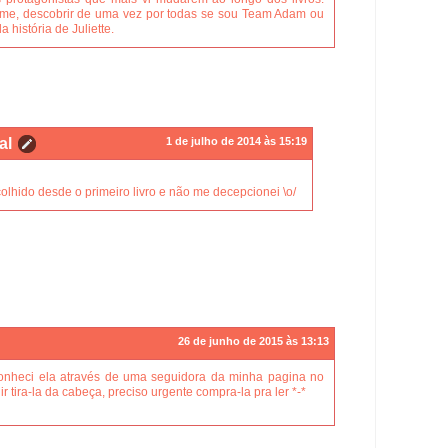
a-me, descobrir de uma vez por todas se sou Team Adam ou
história de Juliette.
al
1 de julho de 2014 às 15:19
olhido desde o primeiro livro e não me decepcionei \o/
26 de junho de 2015 às 13:13
, conheci ela através de uma seguidora da minha pagina no
r tira-la da cabeça, preciso urgente compra-la pra ler *-*