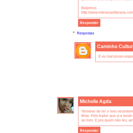
Beijinhos
http://www.interacaoliteraria.com
Responder
Respostas
Caminho Cultur
E eu mal posso esper
Michelle Agda
Terminei de ler o livro recente
filme. Pelo trailer que vi e len
ao livro. E pra quem não leu, a
Responder