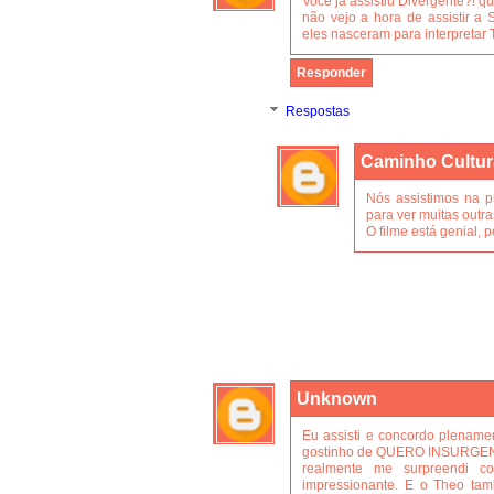
Você já assistiu Divergente?! qu
não vejo a hora de assistir a
eles nasceram para interpretar T
Responder
Respostas
Caminho Cultur
Nós assistimos na p
para ver muitas outra
O filme está genial, pe
Unknown
Eu assisti e concordo plename
gostinho de QUERO INSURGENT
realmente me surpreendi c
impressionante. E o Theo tamb