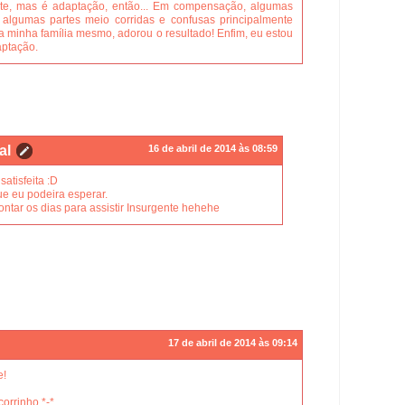
nte, mas é adaptação, então... Em compensação, algumas
i algumas partes meio corridas e confusas principalmente
a minha família mesmo, adorou o resultado! Enfim, eu estou
aptação.
al
16 de abril de 2014 às 08:59
atisfeita :D
e eu podeira esperar.
ntar os dias para assistir Insurgente hehehe
17 de abril de 2014 às 09:14
e!
corrinho *-*