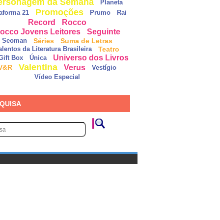
ersonagem da Semana
Planeta
Promoções
taforma 21
Prumo
Rai
Record
Rocco
occo Jovens Leitores
Seguinte
Séries
Suma de Letras
Seoman
Teatro
alentos da Literatura Brasileira
Universo dos Livros
Gift Box
Única
Valentina
Verus
V&R
Vestígio
Vídeo Especial
QUISA