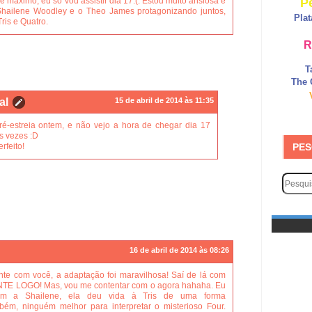
P
e máximo, eu só vou assistir dia 17:(. Estou muito ansiosa e
 Shailene Woodley e o Theo James protagonizando juntos,
Pla
ris e Quatro.
R
T
The 
al
15 de abril de 2014 às 11:35
ré-estreia ontem, e não vejo a hora de chegar dia 17
s vezes :D
rfeito!
PES
16 de abril de 2014 às 08:26
nte com você, a adaptação foi maravilhosa! Saí de lá com
E LOGO! Mas, vou me contentar com o agora hahaha. Eu
om a Shailene, ela deu vida à Tris de uma forma
ém, ninguém melhor para interpretar o misterioso Four.