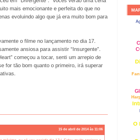
teceu em “Divergente”. Vocês verão uma cena
ito mais emocionante e perfeita do que no
MA
enas evoluindo algo que já era muito bom para
A
vamente o filme no lançamento no dia 17.
C
nsamente ansiosa para assistir “Insurgente”.
C
eart” começou a tocar, senti um arrepio de
D
e for tão bom quanto o primeiro, irá superar
ativas.
Fan
Gl
Har
Int
O 
15 de abril de 2014 às 11:06