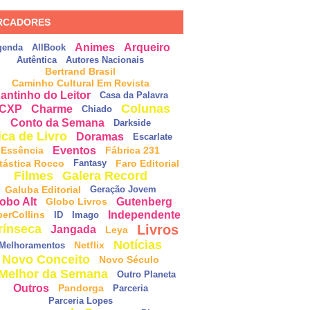
RCADORES
Animes
Arqueiro
genda
AllBook
Autêntica
Autores Nacionais
Bertrand Brasil
Caminho Cultural Em Revista
antinho do Leitor
Casa da Palavra
Colunas
CXP
Charme
Chiado
Conto da Semana
Darkside
ica de Livro
Doramas
Escarlate
Eventos
Essência
Fábrica 231
tástica Rocco
Faro Editorial
Fantasy
Filmes
Galera Record
Galuba Editorial
Geração Jovem
obo Alt
Gutenberg
Globo Livros
Independente
perCollins
ID
Imago
Livros
rínseca
Jangada
Leya
Notícias
Netflix
Melhoramentos
Novo Conceito
Novo Século
Melhor da Semana
Outro Planeta
Outros
Pandorga
Parceria
Parceria Lopes