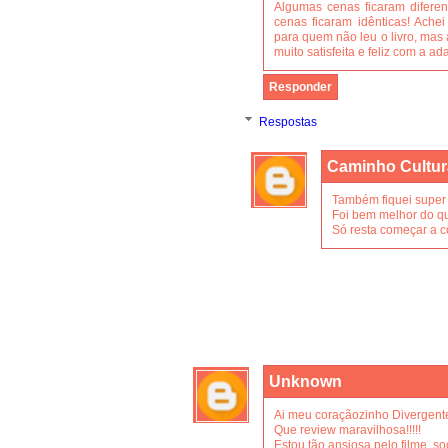
Algumas cenas ficaram difere
cenas ficaram idênticas! Ache
para quem não leu o livro, mas 
muito satisfeita e feliz com a ad
Responder
Respostas
Caminho Cultur
Também fiquei super s
Foi bem melhor do qu
Só resta começar a co
Unknown
Ai meu coraçãozinho Divergent
Que review maravilhosa!!!!!
Estou tão ansiosa pelo filme, so