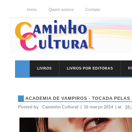
Início
Quem somos
Contato
LIVROS
LIVROS POR EDITORAS
F
ACADEMIA DE VAMPIROS - TOCADA PELA
Posted by
Caminho Cultural
|
16 março 2014
|
at
16: