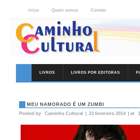
Início
Quem somos
Contato
LIVROS
LIVROS POR EDITORAS
F
MEU NAMORADO É UM ZUMBI
Posted by
Caminho Cultural
|
23 fevereiro 2014
|
at