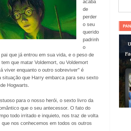
acaba
de
perder
o seu
PAN
querido
padrinh
o
pai que já entrou em sua vida, e o peso de
e tem que matar Voldemort, ou Voldemort
á viver enquanto o outro sobreviver" é
 situação que Harry embarca para seu sexto
a de Hogwarts.
tuoso para o nosso herói, o sexto livro da
romântico que o seu antecessor. O fato do
po todo irritado e inquieto, nos traz de volta
os que nos conhecemos em todos os outros