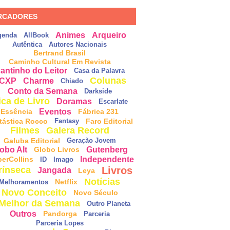
RCADORES
Animes
Arqueiro
genda
AllBook
Autêntica
Autores Nacionais
Bertrand Brasil
Caminho Cultural Em Revista
antinho do Leitor
Casa da Palavra
Colunas
CXP
Charme
Chiado
Conto da Semana
Darkside
ica de Livro
Doramas
Escarlate
Eventos
Essência
Fábrica 231
tástica Rocco
Faro Editorial
Fantasy
Filmes
Galera Record
Galuba Editorial
Geração Jovem
obo Alt
Gutenberg
Globo Livros
Independente
perCollins
ID
Imago
Livros
rínseca
Jangada
Leya
Notícias
Netflix
Melhoramentos
Novo Conceito
Novo Século
Melhor da Semana
Outro Planeta
Outros
Pandorga
Parceria
Parceria Lopes