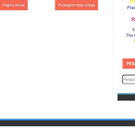
P
Página inicial
Postagem mais antiga
Pla
R
T
The 
PES