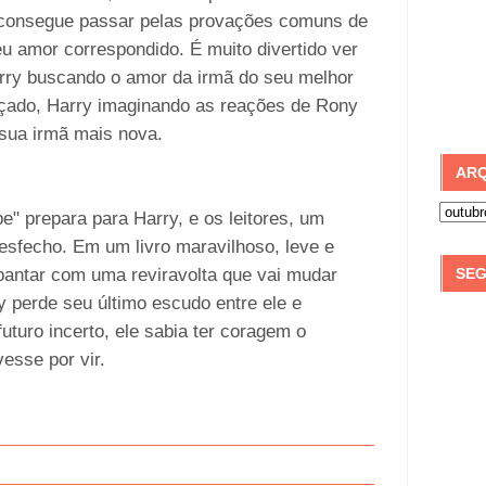
 consegue passar pelas provações comuns de
u amor correspondido. É muito divertido ver
rry buscando o amor da irmã do seu melhor
açado, Harry imaginando as reações de Rony
 sua irmã mais nova.
ARQ
e" prepara para Harry, e os leitores, um
desfecho. Em um livro maravilhoso, leve e
spantar com uma reviravolta que vai mudar
SEG
y perde seu último escudo entre ele e
turo incerto, ele sabia ter coragem o
ivesse por vir.