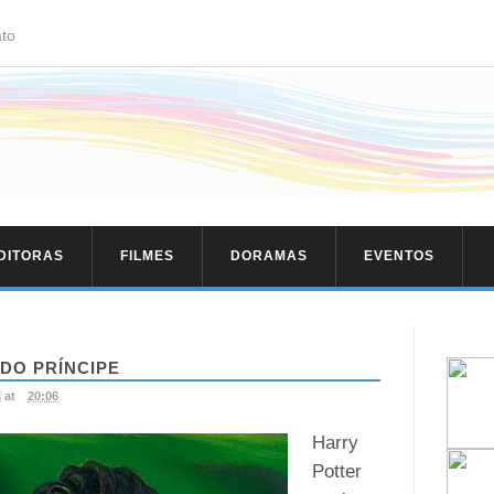
to
EDITORAS
FILMES
DORAMAS
EVENTOS
DO PRÍNCIPE
|
at
20:06
Harry
Potter