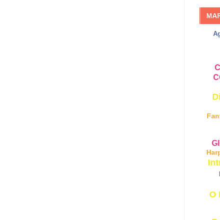
MA
A
C
C
D
Fan
Gl
Har
Int
O 