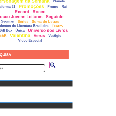
ersonagem da Semana
Planeta
Promoções
taforma 21
Prumo
Rai
Record
Rocco
occo Jovens Leitores
Seguinte
Séries
Suma de Letras
Seoman
Teatro
alentos da Literatura Brasileira
Universo dos Livros
Gift Box
Única
Valentina
Verus
V&R
Vestígio
Vídeo Especial
QUISA