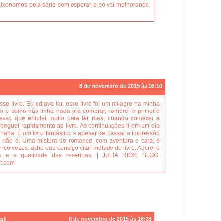
xonamos pela série sem esperar e só vai melhorando
8 de novembro de 2015 às 16:10
se livro. Eu odiava ler, esse livro foi um milagre na minha
em e como não tinha nada pra comprar, comprei o primeiro
nfesso que enrolei muito para ler mas, quando comecei a
apeguei rapidamente ao livro. As continuações li em um dia
haha. É um livro fantástico e apesar de passar a impressão
le não é. Uma mistura de romance, com aventura e cara, é
 cinco vezes, acho que consigo citar metade do livro. Adorei o
ns e a qualidade das resenhas. | JULIA RIOS, BLOG:
ot.com
al
8 de novembro de 2015 às 16:28