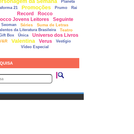
ersonagem da Semana
Planeta
Promoções
taforma 21
Prumo
Rai
Record
Rocco
occo Jovens Leitores
Seguinte
Séries
Suma de Letras
Seoman
Teatro
alentos da Literatura Brasileira
Universo dos Livros
Gift Box
Única
Valentina
Verus
V&R
Vestígio
Vídeo Especial
QUISA