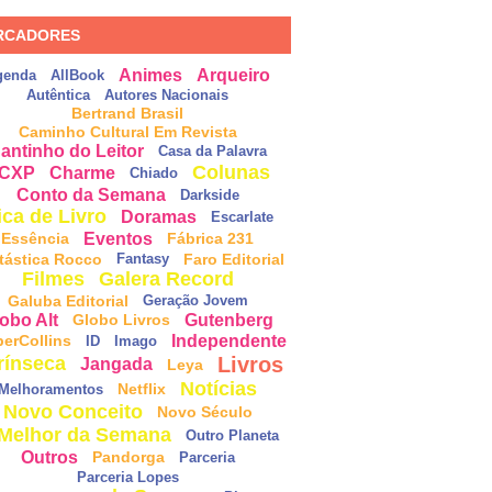
RCADORES
Animes
Arqueiro
genda
AllBook
Autêntica
Autores Nacionais
Bertrand Brasil
Caminho Cultural Em Revista
antinho do Leitor
Casa da Palavra
Colunas
CXP
Charme
Chiado
Conto da Semana
Darkside
ica de Livro
Doramas
Escarlate
Eventos
Essência
Fábrica 231
tástica Rocco
Faro Editorial
Fantasy
Filmes
Galera Record
Galuba Editorial
Geração Jovem
obo Alt
Gutenberg
Globo Livros
Independente
perCollins
ID
Imago
Livros
rínseca
Jangada
Leya
Notícias
Netflix
Melhoramentos
Novo Conceito
Novo Século
Melhor da Semana
Outro Planeta
Outros
Pandorga
Parceria
Parceria Lopes