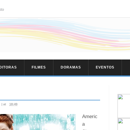
to
EDITORAS
FILMES
DORAMAS
EVENTOS
|
at
18:49
Americ
a