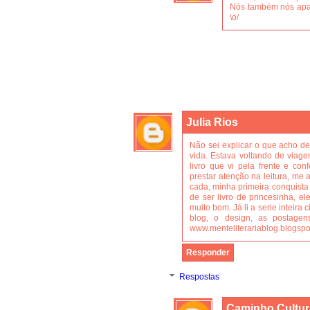
Nós também nós apai
\o/
Julia Rios
Não sei explicar o que acho des
vida. Estava voltando de viag
livro que vi pela frente e co
prestar atenção na leitura, me 
cada, minha primeira conquista 
de ser livro de princesinha, e
muito bom. Já li a serie inteira
blog, o design, as postage
www.menteliterariablog.blogsp
Responder
Respostas
Caminho Cultur