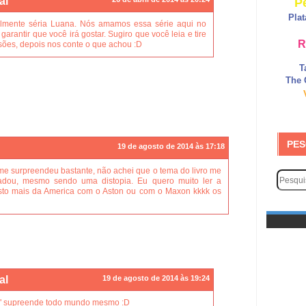
al
P
Pla
almente séria Luana. Nós amamos essa série aqui no
arantir que você irá gostar. Sugiro que você leia e tire
R
sões, depois nos conte o que achou :D
T
The 
PES
19 de agosto de 2014 às 17:18
 me surpreendeu bastante, não achei que o tema do livro me
adou, mesmo sendo uma distopia. Eu quero muito ler a
sto mais da America com o Aston ou com o Maxon kkkk os
al
19 de agosto de 2014 às 19:24
o" supreende todo mundo mesmo :D