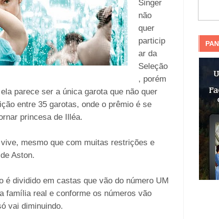
Singer
não
quer
particip
PAN
ar da
Seleção
, porém
ela parece ser a única garota que não quer
ição entre 35 garotas, onde o prêmio é se
rnar princesa de Illéa.
 vive, mesmo que com muitas restrições e
 de Aston.
 é dividido em castas que vão do número UM
família real e conforme os números vão
ó vai diminuindo.