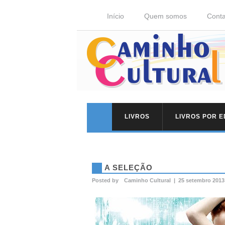
Início
Quem somos
Conta
LIVROS
LIVROS POR 
A SELEÇÃO
Posted by
Caminho Cultural
|
25 setembro 2013