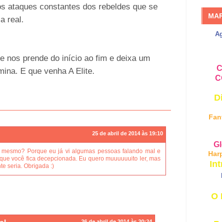
os ataques constantes dos rebeldes que se
MA
a real.
A
e nos prende do início ao fim e deixa um
C
ina. E que venha A Elite.
C
D
Fan
25 de abril de 2014 às 19:10
Gl
o mesmo? Porque eu já vi algumas pessoas falando mal e
Har
que você fica decepcionada. Eu quero muuuuuuito ler, mas
Int
e seria. Obrigada :)
O 
26 de abril de 2014 às 20:24