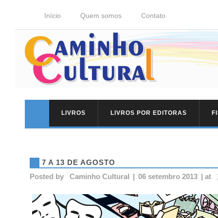
Início
Quem somos
Contato
LIVROS
LIVROS POR EDITORAS
F
7 A 13 DE AGOSTO
Posted by
Caminho Cultural
|
06 setembro 2013
|
at