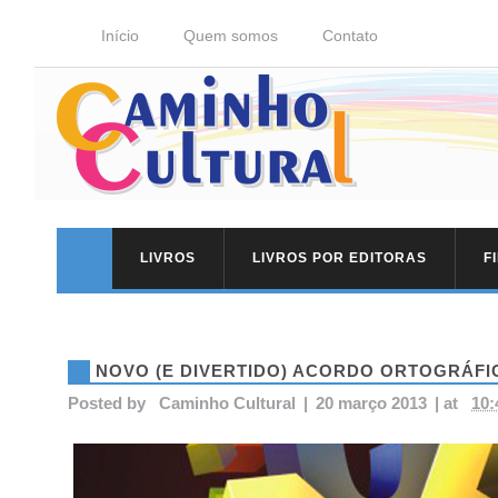
Início
Quem somos
Contato
LIVROS
LIVROS POR EDITORAS
F
NOVO (E DIVERTIDO) ACORDO ORTOGRÁFI
Posted by
Caminho Cultural
|
20 março 2013
|
at
10: