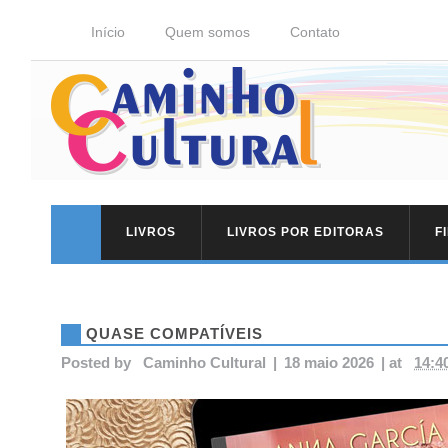
Início
Quem somos
Contato
LIVROS
LIVROS POR EDITORAS
F
QUASE COMPATÍVEIS
Posted by
Caminho Cultural
|
18 maio 2026
|
at
14:4