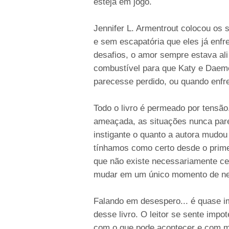
esteja em jogo.
Jennifer L. Armentrout colocou os 
e sem escapatória que eles já enf
desafios, o amor sempre estava ali 
combustível para que Katy e Dae
parecesse perdido, ou quando enfr
Todo o livro é permeado por tensão
ameaçada, as situações nunca pare
instigante o quanto a autora mudou
tínhamos como certo desde o primei
que não existe necessariamente cer
mudar em um único momento de ne
Falando em desespero... é quase im
desse livro. O leitor se sente imp
com o que pode acontecer e com me