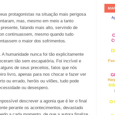
MA
seus protagonistas na situação mais perigosa
A
rentaram, mas, mesmo em meio a tanto
presente, falando mais alto, servindo de
mon continuassem, mesmo quando tudo
C
C
entassem o maior dos sofrimentos.
D
. A humanidade nunca foi tão explicitamente
ceram tão sem escapatória. Foi incrível e
Fan
 alguns de seus preceitos, fatos que nós
ro livro, apenas para nos chocar e fazer ver
Gl
Har
to ou errado, heróis ou vilões, tudo pode
Int
cessidade ou desespero.
possível descrever a agonia que é ler o final
O 
otente perante os acontecimentos, devastado
do a cada momento, de que a autora finalize