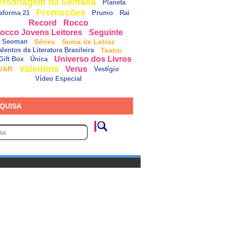
ersonagem da Semana
Planeta
Promoções
taforma 21
Prumo
Rai
Record
Rocco
occo Jovens Leitores
Seguinte
Séries
Suma de Letras
Seoman
Teatro
alentos da Literatura Brasileira
Universo dos Livros
Gift Box
Única
Valentina
Verus
V&R
Vestígio
Vídeo Especial
QUISA