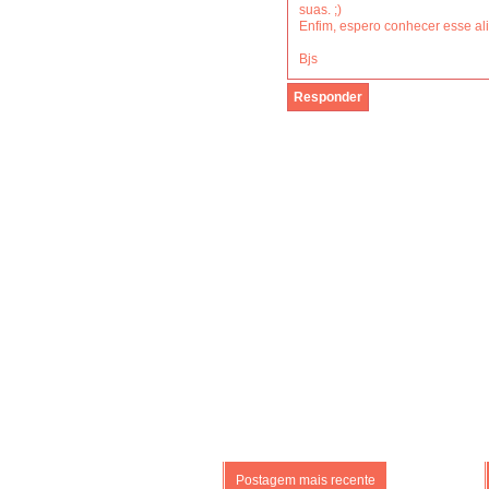
suas. ;)
Enfim, espero conhecer esse a
Bjs
Responder
Postagem mais recente