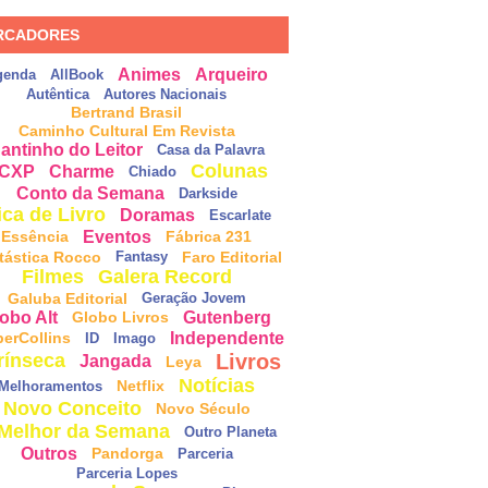
RCADORES
Animes
Arqueiro
genda
AllBook
Autêntica
Autores Nacionais
Bertrand Brasil
Caminho Cultural Em Revista
antinho do Leitor
Casa da Palavra
Colunas
CXP
Charme
Chiado
Conto da Semana
Darkside
ica de Livro
Doramas
Escarlate
Eventos
Essência
Fábrica 231
tástica Rocco
Faro Editorial
Fantasy
Filmes
Galera Record
Galuba Editorial
Geração Jovem
obo Alt
Gutenberg
Globo Livros
Independente
perCollins
ID
Imago
Livros
rínseca
Jangada
Leya
Notícias
Netflix
Melhoramentos
Novo Conceito
Novo Século
Melhor da Semana
Outro Planeta
Outros
Pandorga
Parceria
Parceria Lopes