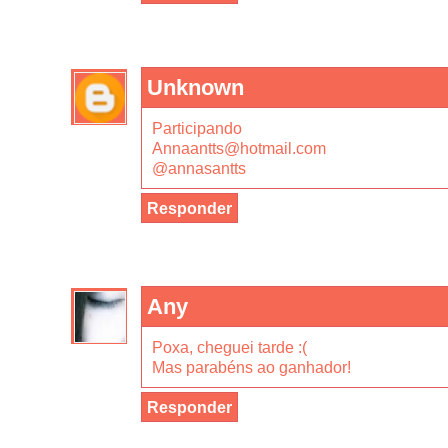
Unknown
Participando
Annaantts@hotmail.com
@annasantts
Responder
Any
Poxa, cheguei tarde :(
Mas parabéns ao ganhador!
Responder