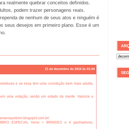
ara realmente quebrar conceitos definidos.
ultos, podem trazer personagens reais.
rrependa de nenhum de seus atos e ninguém é
os seus desejos em primeiro plano. Esse é um
imo.
ARQ
21 de dezembro de 2016 às 01:44
SEG
releituras e se essa tem uma conotação bem mais adulta,
em uma estação, senão um estado da mente. Valorize a
reamaroquebom.blogspot.com.br/
MBRO ESPECIAL livros + BRINDES e 4 ganhadores,