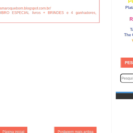
P
Pla
reamaroquebom.blogspot.com.br/
MBRO ESPECIAL livros + BRINDES e 4 ganhadores,
R
T
The 
PES
Página inicial
Postagem mais antiga