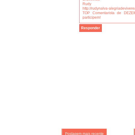
Rudy
http://rudynalva-alegriadevive
TOP Comentarista de DEZE
participem!
Responder
Postagem mais recente