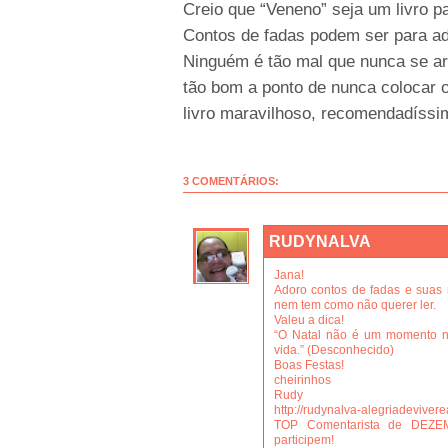
Creio que “Veneno” seja um livro p
Contos de fadas podem ser para ad
Ninguém é tão mal que nunca se a
tão bom a ponto de nunca colocar 
livro maravilhoso, recomendadíss
3 COMENTÁRIOS:
RUDYNALVA
Jana!
Adoro contos de fadas e suas 
nem tem como não querer ler.
Valeu a dica!
“O Natal não é um momento n
vida.” (Desconhecido)
Boas Festas!
cheirinhos
Rudy
http://rudynalva-alegriadevive
TOP Comentarista de DEZE
participem!