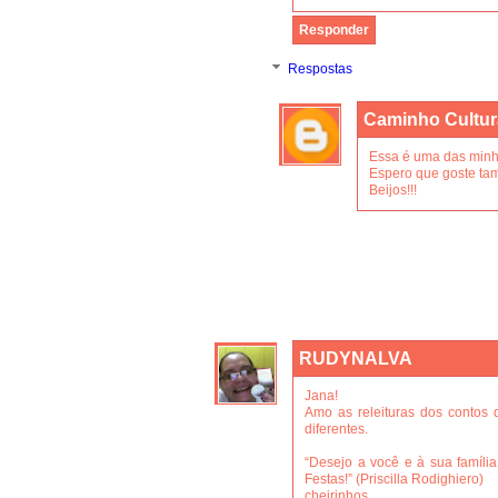
Responder
Respostas
Caminho Cultur
Essa é uma das minha
Espero que goste ta
Beijos!!!
RUDYNALVA
Jana!
Amo as releituras dos contos 
diferentes.
“Desejo a você e à sua famíli
Festas!” (Priscilla Rodighiero)
cheirinhos