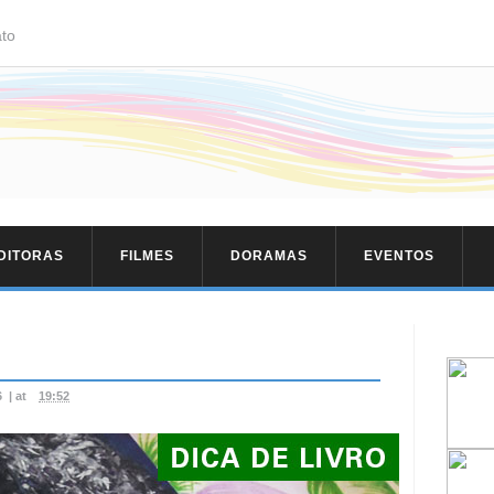
to
EDITORAS
FILMES
DORAMAS
EVENTOS
6
|
at
19:52