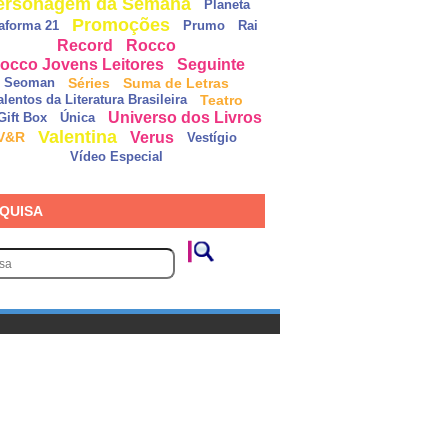
ersonagem da Semana
Planeta
Promoções
taforma 21
Prumo
Rai
Record
Rocco
occo Jovens Leitores
Seguinte
Séries
Suma de Letras
Seoman
Teatro
alentos da Literatura Brasileira
Universo dos Livros
Gift Box
Única
Valentina
Verus
V&R
Vestígio
Vídeo Especial
QUISA