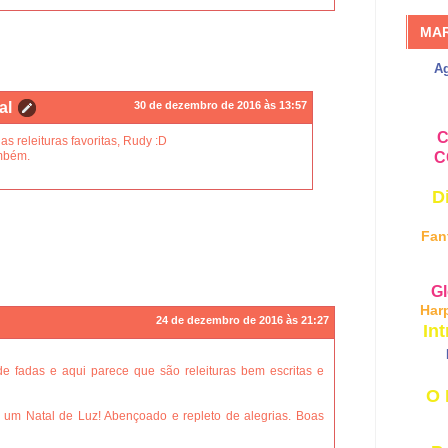
MA
A
al
30 de dezembro de 2016 às 13:57
C
s releituras favoritas, Rudy :D
mbém.
C
D
Fan
Gl
Har
24 de dezembro de 2016 às 21:27
Int
de fadas e aqui parece que são releituras bem escritas e
O 
a um Natal de Luz! Abençoado e repleto de alegrias. Boas