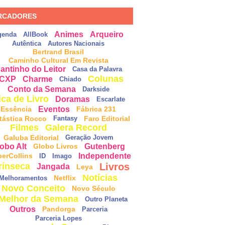
RCADORES
Animes
Arqueiro
genda
AllBook
Autêntica
Autores Nacionais
Bertrand Brasil
Caminho Cultural Em Revista
antinho do Leitor
Casa da Palavra
Colunas
CXP
Charme
Chiado
Conto da Semana
Darkside
ica de Livro
Doramas
Escarlate
Eventos
Essência
Fábrica 231
tástica Rocco
Faro Editorial
Fantasy
Filmes
Galera Record
Galuba Editorial
Geração Jovem
obo Alt
Gutenberg
Globo Livros
Independente
perCollins
ID
Imago
Livros
rínseca
Jangada
Leya
Notícias
Netflix
Melhoramentos
Novo Conceito
Novo Século
Melhor da Semana
Outro Planeta
Outros
Pandorga
Parceria
Parceria Lopes