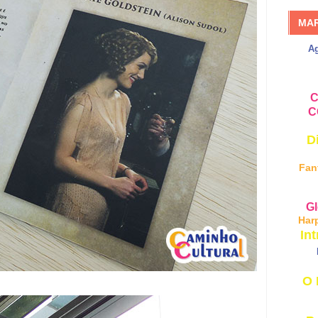
MA
A
C
C
D
Fan
Gl
Har
Int
O 