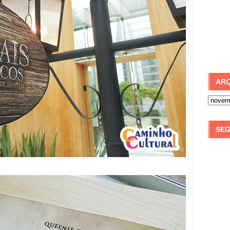
ARQ
SEG