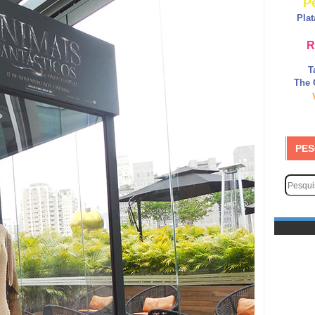
P
Pla
R
T
The 
PES