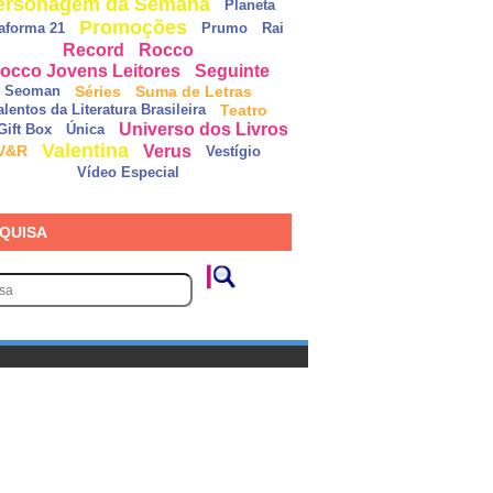
ersonagem da Semana
Planeta
Promoções
taforma 21
Prumo
Rai
Record
Rocco
occo Jovens Leitores
Seguinte
Séries
Suma de Letras
Seoman
Teatro
alentos da Literatura Brasileira
Universo dos Livros
Gift Box
Única
Valentina
Verus
V&R
Vestígio
Vídeo Especial
QUISA