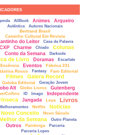
RCADORES
Animes
Arqueiro
genda
AllBook
Autêntica
Autores Nacionais
Bertrand Brasil
Caminho Cultural Em Revista
antinho do Leitor
Casa da Palavra
Colunas
CXP
Charme
Chiado
Conto da Semana
Darkside
ica de Livro
Doramas
Escarlate
Eventos
Essência
Fábrica 231
tástica Rocco
Faro Editorial
Fantasy
Filmes
Galera Record
Galuba Editorial
Geração Jovem
obo Alt
Gutenberg
Globo Livros
Independente
perCollins
ID
Imago
Livros
rínseca
Jangada
Leya
Notícias
Netflix
Melhoramentos
Novo Conceito
Novo Século
Melhor da Semana
Outro Planeta
Outros
Pandorga
Parceria
Parceria Lopes