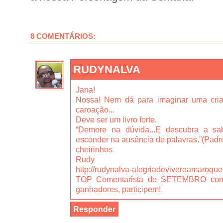
8 COMENTÁRIOS:
RUDYNALVA
Jana!
Nossa! Nem dá para imaginar uma cri
caroação...
Deve ser um livro forte.
“Demore na dúvida...E descubra a sa
esconder na ausência de palavras.”(Padr
cheirinhos
Rudy
http://rudynalva-alegriadevivereamaroqu
TOP Comentarista de SETEMBRO com
ganhadores, participem!
Responder