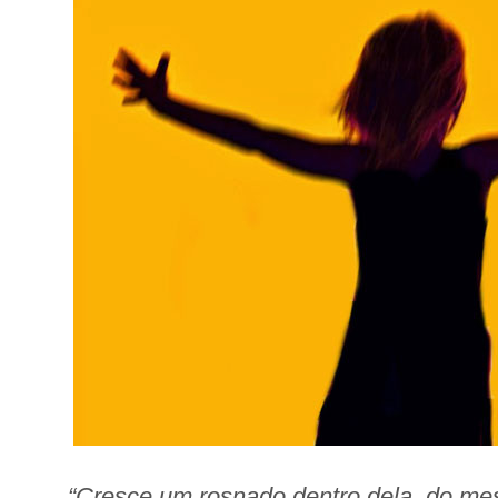
“Cresce um rosnado dentro dela, do me