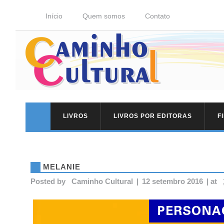
Início
Quem somos
Contato
LIVROS
LIVROS POR EDITORAS
F
MELANIE
Posted by
Caminho Cultural
|
12 setembro 2016
|
at