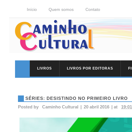
Início
Quem somos
Contato
LIVROS
LIVROS POR EDITORAS
F
SÉRIES: DESISTINDO NO PRIMEIRO LIVRO
Posted by
Caminho Cultural
|
20 abril 2016
|
at
19:01