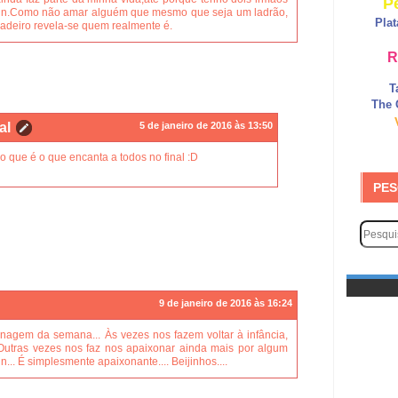
P
in.Como não amar alguém que mesmo que seja um ladrão,
Pla
adeiro revela-se quem realmente é.
R
T
The 
al
5 de janeiro de 2016 às 13:50
o que é o que encanta a todos no final :D
PES
9 de janeiro de 2016 às 16:24
agem da semana... Às vezes nos fazem voltar à infância,
 Outras vezes nos faz nos apaixonar ainda mais por algum
... É simplesmente apaixonante.... Beijinhos....