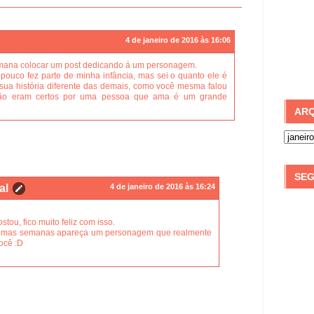
4 de janeiro de 2016 às 16:06
semana colocar um post dedicando á um personagem.
ouco fez parte de minha infância, mas sei o quanto ele é
r sua história diferente das demais, como você mesma falou
não eram certos por uma pessoa que ama é um grande
ARQ
SEG
al
4 de janeiro de 2016 às 16:24
ou, fico muito feliz com isso.
ximas semanas apareça um personagem que realmente
ocê :D