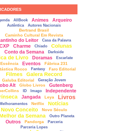
RCADORES
Animes
Arqueiro
genda
AllBook
Autêntica
Autores Nacionais
Bertrand Brasil
Caminho Cultural Em Revista
antinho do Leitor
Casa da Palavra
Colunas
CXP
Charme
Chiado
Conto da Semana
Darkside
ica de Livro
Doramas
Escarlate
Eventos
Essência
Fábrica 231
tástica Rocco
Faro Editorial
Fantasy
Filmes
Galera Record
Galuba Editorial
Geração Jovem
obo Alt
Gutenberg
Globo Livros
Independente
perCollins
ID
Imago
Livros
rínseca
Jangada
Leya
Notícias
Netflix
Melhoramentos
Novo Conceito
Novo Século
Melhor da Semana
Outro Planeta
Outros
Pandorga
Parceria
Parceria Lopes