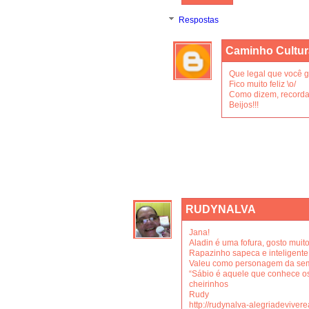
Respostas
Caminho Cultur
Que legal que você g
Fico muito feliz \o/
Como dizem, recordar
Beijos!!!
RUDYNALVA
Jana!
Aladin é uma fofura, gosto muito
Rapazinho sapeca e inteligente
Valeu como personagem da se
“Sábio é aquele que conhece os 
cheirinhos
Rudy
http://rudynalva-alegriadevive