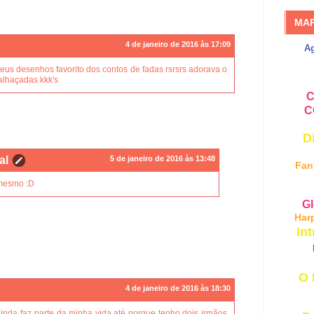
MA
4 de janeiro de 2016 às 17:09
A
eus desenhos favorito dos contos de fadas rsrsrs adorava o
alhaçadas kkk's
C
C
D
al
5 de janeiro de 2016 às 13:48
Fan
 mesmo :D
Gl
Har
Int
O 
4 de janeiro de 2016 às 18:30
ainda faz parte da minha vida,até porque tenho dois irmãos