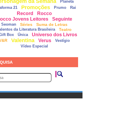
ersonagem da Semana
Planeta
Promoções
taforma 21
Prumo
Rai
Record
Rocco
occo Jovens Leitores
Seguinte
Séries
Suma de Letras
Seoman
Teatro
alentos da Literatura Brasileira
Universo dos Livros
Gift Box
Única
Valentina
Verus
V&R
Vestígio
Vídeo Especial
QUISA