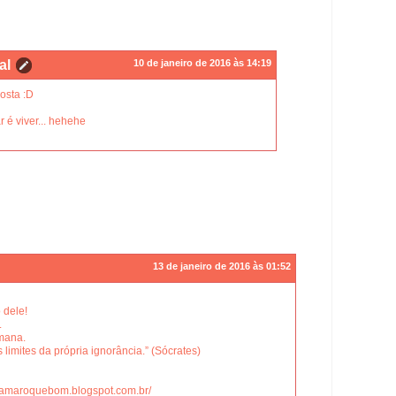
al
10 de janeiro de 2016 às 14:19
osta :D
 é viver... hehehe
13 de janeiro de 2016 às 01:52
 dele!
.
mana.
limites da própria ignorância.” (Sócrates)
reamaroquebom.blogspot.com.br/