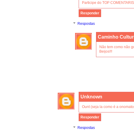
Participe do TOP COMENTARISTA
Responder
Respostas
Caminho Cultur
Não tem como não go
Beijos!!!
Unknown
Ount (seja la como é a onomatop
Responder
Respostas