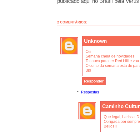
publicado aqui no Brasil pela Verus
2 COMENTÁRIOS:
Unknown
Oiii
Semana cheia de novidades.
To louca para ler Red Hill e vou
O conto da semana esta de para
Bjs
Responder
Respostas
Caminho Cultur
Que legal, Larissa :D
Obrigada por sempre 
Beijos!!!