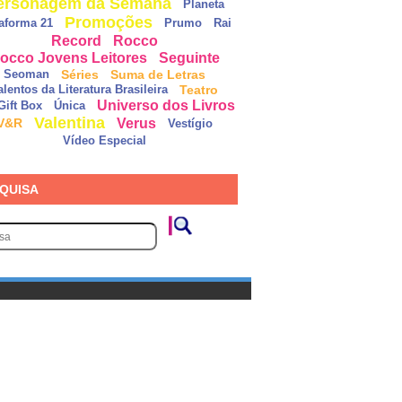
ersonagem da Semana
Planeta
Promoções
taforma 21
Prumo
Rai
Record
Rocco
occo Jovens Leitores
Seguinte
Séries
Suma de Letras
Seoman
Teatro
alentos da Literatura Brasileira
Universo dos Livros
Gift Box
Única
Valentina
Verus
V&R
Vestígio
Vídeo Especial
QUISA