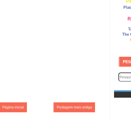
P
Pla
R
T
The 
PES
Página inicial
Postagem mais antiga