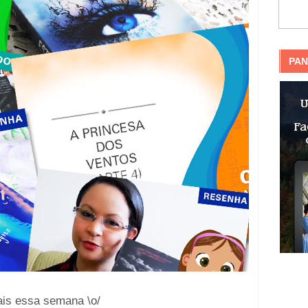
PAN
ais essa semana \o/