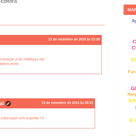
 Editora.
MA
A
13 de setembro de 2015 às 21:26
C
C
D
 começar a ler estilhaça-me.
béns,viciei.
Fan
Gl
Har
Int
al
14 de setembro de 2015 às 09:31
estar aqui com a gente <3
O 