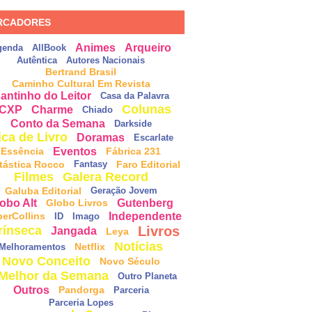
RCADORES
Animes
Arqueiro
genda
AllBook
Autêntica
Autores Nacionais
Bertrand Brasil
Caminho Cultural Em Revista
antinho do Leitor
Casa da Palavra
Colunas
CXP
Charme
Chiado
Conto da Semana
Darkside
ica de Livro
Doramas
Escarlate
Eventos
Essência
Fábrica 231
tástica Rocco
Faro Editorial
Fantasy
Filmes
Galera Record
Galuba Editorial
Geração Jovem
obo Alt
Gutenberg
Globo Livros
Independente
perCollins
ID
Imago
Livros
rínseca
Jangada
Leya
Notícias
Netflix
Melhoramentos
Novo Conceito
Novo Século
Melhor da Semana
Outro Planeta
Outros
Pandorga
Parceria
Parceria Lopes