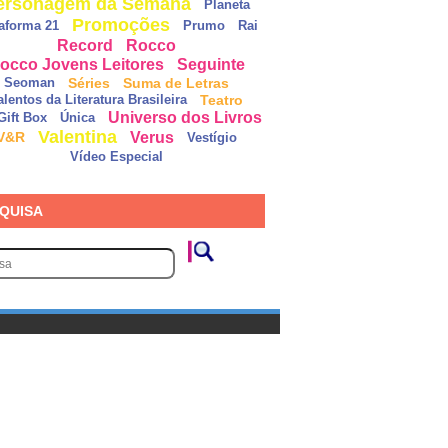
ersonagem da Semana
Planeta
Promoções
taforma 21
Prumo
Rai
Record
Rocco
occo Jovens Leitores
Seguinte
Séries
Suma de Letras
Seoman
Teatro
alentos da Literatura Brasileira
Universo dos Livros
Gift Box
Única
Valentina
Verus
V&R
Vestígio
Vídeo Especial
QUISA