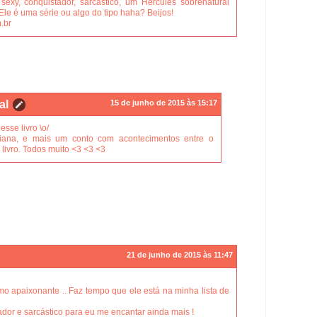
y, conquistador, sarcástico, um Hércules sobrenatural
Ele é uma série ou algo do tipo haha? Beijos!
.br
al
15 de junho de 2015 às 15:17
esse livro \o/
riana, e mais um conto com acontecimentos entre o
livro. Todos muito <3 <3 <3
21 de junho de 2015 às 11:47
mo apaixonante .. Faz tempo que ele está na minha lista de
ador e sarcástico para eu me encantar ainda mais !