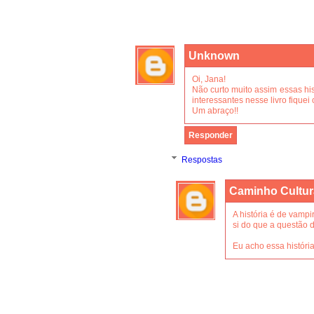
Unknown
Oi, Jana!
Não curto muito assim essas his
interessantes nesse livro fique
Um abraço!!
Responder
Respostas
Caminho Cultur
A história é de vampi
si do que a questão 
Eu acho essa históri