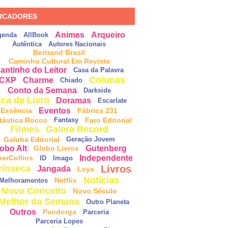
RCADORES
Animes
Arqueiro
genda
AllBook
Autêntica
Autores Nacionais
Bertrand Brasil
Caminho Cultural Em Revista
antinho do Leitor
Casa da Palavra
Colunas
CXP
Charme
Chiado
Conto da Semana
Darkside
ica de Livro
Doramas
Escarlate
Eventos
Essência
Fábrica 231
tástica Rocco
Faro Editorial
Fantasy
Filmes
Galera Record
Galuba Editorial
Geração Jovem
obo Alt
Gutenberg
Globo Livros
Independente
perCollins
ID
Imago
Livros
rínseca
Jangada
Leya
Notícias
Netflix
Melhoramentos
Novo Conceito
Novo Século
Melhor da Semana
Outro Planeta
Outros
Pandorga
Parceria
Parceria Lopes