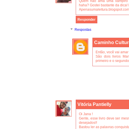
Quem não ama uma vampiro sex
haha? Gostei bastante da dica! 
Apenasumaleitura.blogspot.com
Responder
Respostas
Caminho Cultur
Então, você vai amar 
São dois livros Ma
primeiro e o segundo 
Vitória Pantielly
Oi Jana !
Gente, esse livro deve ser mes
desejados!!
Bastou ler as palavras conquist