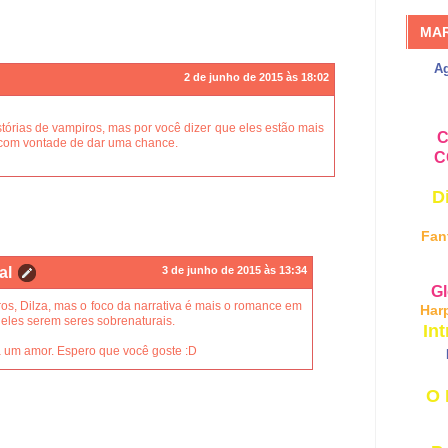
MA
A
2 de junho de 2015 às 18:02
tórias de vampiros, mas por você dizer que eles estão mais
C
i com vontade de dar uma chance.
C
D
Fan
al
3 de junho de 2015 às 13:34
Gl
ros, Dilza, mas o foco da narrativa é mais o romance em
Har
deles serem seres sobrenaturais.
Int
a um amor. Espero que você goste :D
O 