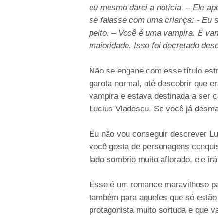
eu mesmo darei a notícia. – Ele ap
se falasse com uma criança: - Eu 
peito. – Você é uma vampira. E va
maioridade. Isso foi decretado des
Não se engane com esse título estr
garota normal, até descobrir que e
vampira e estava destinada a ser c
Lucius Vladescu. Se você já desmai
Eu não vou conseguir descrever Lu
você gosta de personagens conqui
lado sombrio muito aflorado, ele ir
Esse é um romance maravilhoso pa
também para aqueles que só estão
protagonista muito sortuda e que v