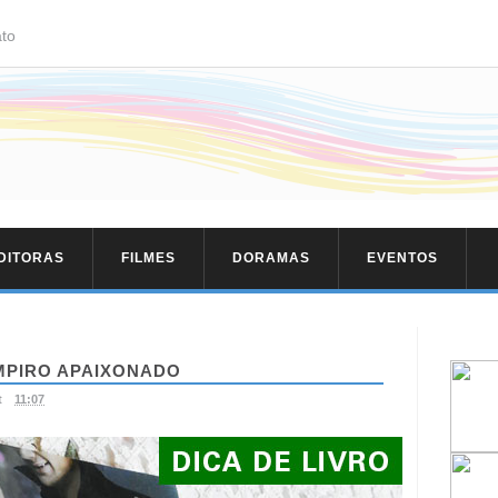
to
EDITORAS
FILMES
DORAMAS
EVENTOS
MPIRO APAIXONADO
t
11:07