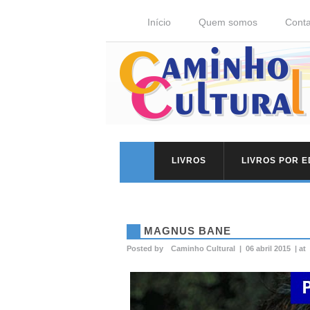
Início
Quem somos
Conta
LIVROS
LIVROS POR 
MAGNUS BANE
Posted by
Caminho Cultural
|
06 abril 2015
|
at