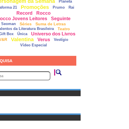
ersonagem da Semana
Planeta
Promoções
taforma 21
Prumo
Rai
Record
Rocco
occo Jovens Leitores
Seguinte
Séries
Suma de Letras
Seoman
Teatro
alentos da Literatura Brasileira
Universo dos Livros
Gift Box
Única
Valentina
Verus
V&R
Vestígio
Vídeo Especial
QUISA