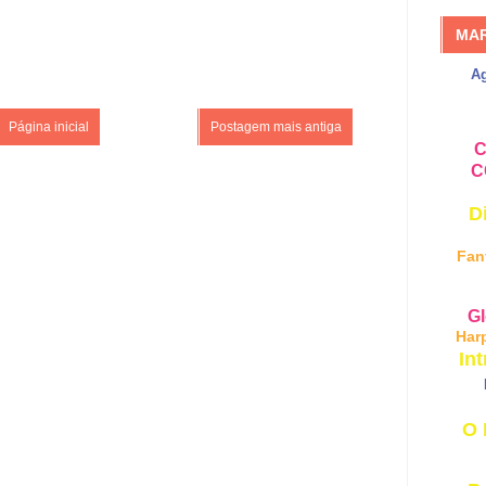
MA
A
Página inicial
Postagem mais antiga
C
C
D
Fan
Gl
Har
Int
O 