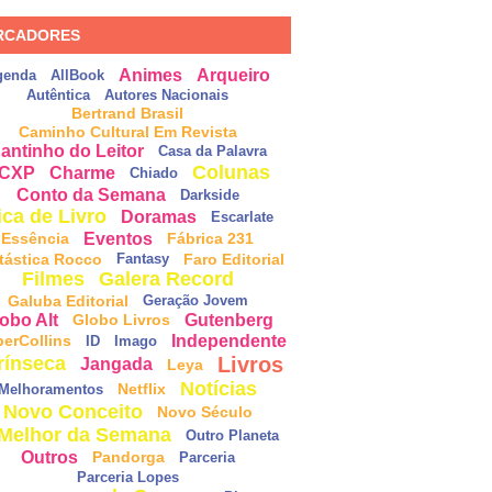
RCADORES
Animes
Arqueiro
genda
AllBook
Autêntica
Autores Nacionais
Bertrand Brasil
Caminho Cultural Em Revista
antinho do Leitor
Casa da Palavra
Colunas
CXP
Charme
Chiado
Conto da Semana
Darkside
ica de Livro
Doramas
Escarlate
Eventos
Essência
Fábrica 231
tástica Rocco
Faro Editorial
Fantasy
Filmes
Galera Record
Galuba Editorial
Geração Jovem
obo Alt
Gutenberg
Globo Livros
Independente
perCollins
ID
Imago
Livros
rínseca
Jangada
Leya
Notícias
Netflix
Melhoramentos
Novo Conceito
Novo Século
Melhor da Semana
Outro Planeta
Outros
Pandorga
Parceria
Parceria Lopes