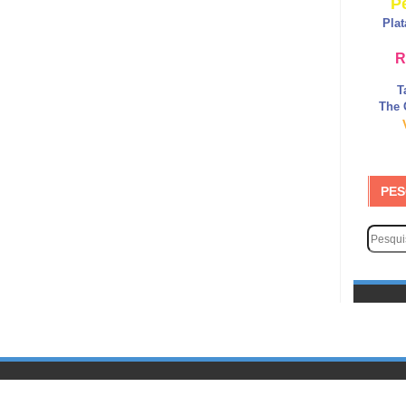
P
Pla
R
T
The 
PES