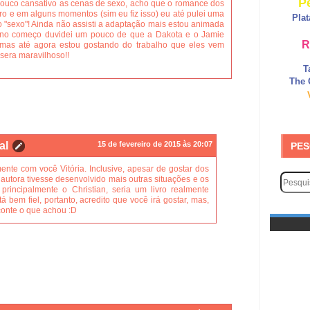
P
uco cansativo as cenas de sexo, acho que o romance dos
ivro e em alguns momentos (sim eu fiz isso) eu até pulei uma
Pla
o "sexo"! Ainda não assisti a adaptação mais estou animada
, no começo duvidei um pouco de que a Dakota e o Jamie
R
 mas até agora estou gostando do trabalho que eles vem
 sera maravilhoso!!
T
The 
al
15 de fevereiro de 2015 às 20:07
PES
nte com você Vitória. Inclusive, apesar de gostar dos
 autora tivesse desenvolvido mais outras situações e os
principalmente o Christian, seria um livro realmente
stá bem fiel, portanto, acredito que você irá gostar, mas,
 conte o que achou :D