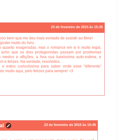
23 de fevereiro de 2015 às 15:26
ooo bem que me deu mais vontade de assistir ao filme!
gostei muito do livro.
to quanto exageradas, mas o romance em si é muito legal,
u acho que os dois protagonistas passam por problemas
 medos e aflições, a Ana sua baixíssima auto-estima, e
m e felizes. Na verdade, resolvidos.
e estou curiosíssima para saber onde esse "diferente"
ndo muito aqui, pelo felizes para sempre! <3
al
23 de fevereiro de 2015 às 15:45