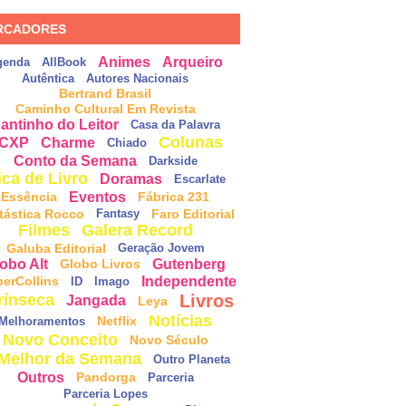
RCADORES
Animes
Arqueiro
genda
AllBook
Autêntica
Autores Nacionais
Bertrand Brasil
Caminho Cultural Em Revista
antinho do Leitor
Casa da Palavra
Colunas
CXP
Charme
Chiado
Conto da Semana
Darkside
ica de Livro
Doramas
Escarlate
Eventos
Essência
Fábrica 231
tástica Rocco
Faro Editorial
Fantasy
Filmes
Galera Record
Galuba Editorial
Geração Jovem
obo Alt
Gutenberg
Globo Livros
Independente
perCollins
ID
Imago
Livros
rínseca
Jangada
Leya
Notícias
Netflix
Melhoramentos
Novo Conceito
Novo Século
Melhor da Semana
Outro Planeta
Outros
Pandorga
Parceria
Parceria Lopes