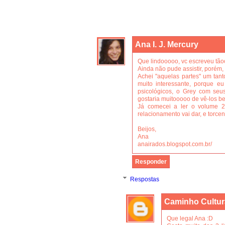
Ana I. J. Mercury
Que lindooooo, vc escreveu tão
Ainda não pude assistir, porém, 
Achei "aquelas partes" um tan
muito interessante, porque e
psicológicos, o Grey com seus
gostaria muitooooo de vê-los be
Já comecei a ler o volume 2 
relacionamento vai dar, e torce
Beijos,
Ana
anairados.blogspot.com.br/
Responder
Respostas
Caminho Cultur
Que legal Ana :D