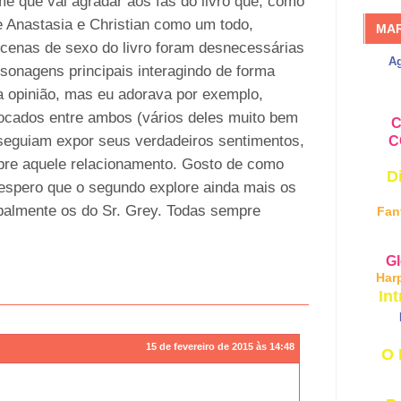
me que vai agradar aos fãs do livro que, como
de Anastasia e Christian como um todo,
MA
cenas de sexo do livro foram desnecessárias
A
sonagens principais interagindo de forma
 opinião, mas eu adorava por exemplo,
trocados entre ambos (vários deles muito bem
C
nseguiam expor seus verdadeiros sentimentos,
C
bre aquele relacionamento. Gosto de como
D
e espero que o segundo explore ainda mais os
ipalmente os do Sr. Grey. Todas sempre
Fan
Gl
Har
Int
15 de fevereiro de 2015 às 14:48
O 