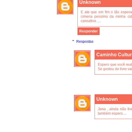
Unknown
E ate que em fim o tão espera
cimena pessimo da minha cida
cansativo ....
Responder
Respostas
Caminho Cultur
Espero que você realm
Se gostou do livro va
Unknown
Jana , ainda não tive
também espero....