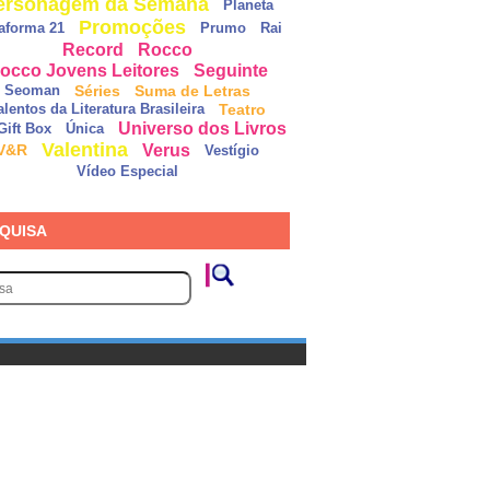
ersonagem da Semana
Planeta
Promoções
taforma 21
Prumo
Rai
Record
Rocco
occo Jovens Leitores
Seguinte
Séries
Suma de Letras
Seoman
Teatro
alentos da Literatura Brasileira
Universo dos Livros
Gift Box
Única
Valentina
Verus
V&R
Vestígio
Vídeo Especial
QUISA