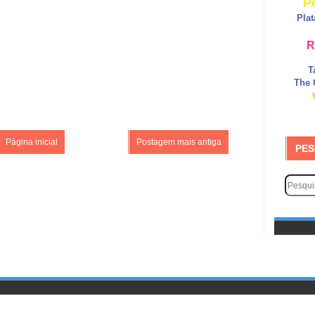
P
Pla
R
T
The 
Página inicial
Postagem mais antiga
PES