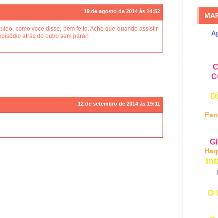
19 de agosto de 2014 às 14:52
MA
uído, como você disse, bem feito. Acho que quando assistir
A
pisódio atrás do outro sem parar!
C
C
D
12 de setembro de 2014 às 19:11
Fan
Gl
Har
Int
O 