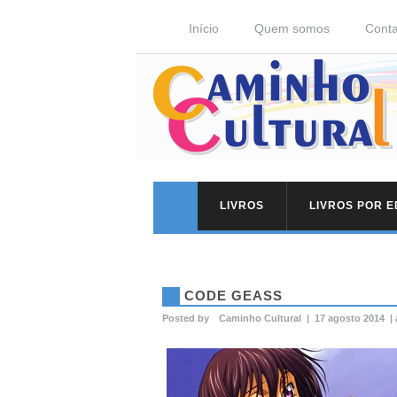
Início
Quem somos
Conta
LIVROS
LIVROS POR 
CODE GEASS
Posted by
Caminho Cultural
|
17 agosto 2014
|