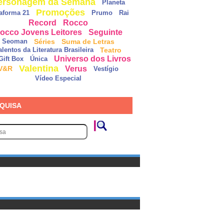
ersonagem da Semana
Planeta
Promoções
taforma 21
Prumo
Rai
Record
Rocco
occo Jovens Leitores
Seguinte
Séries
Suma de Letras
Seoman
Teatro
alentos da Literatura Brasileira
Universo dos Livros
Gift Box
Única
Valentina
Verus
V&R
Vestígio
Vídeo Especial
QUISA