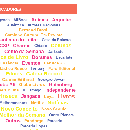
RCADORES
Animes
Arqueiro
genda
AllBook
Autêntica
Autores Nacionais
Bertrand Brasil
Caminho Cultural Em Revista
antinho do Leitor
Casa da Palavra
Colunas
CXP
Charme
Chiado
Conto da Semana
Darkside
ica de Livro
Doramas
Escarlate
Eventos
Essência
Fábrica 231
tástica Rocco
Faro Editorial
Fantasy
Filmes
Galera Record
Galuba Editorial
Geração Jovem
obo Alt
Gutenberg
Globo Livros
Independente
perCollins
ID
Imago
Livros
rínseca
Jangada
Leya
Notícias
Netflix
Melhoramentos
Novo Conceito
Novo Século
Melhor da Semana
Outro Planeta
Outros
Pandorga
Parceria
Parceria Lopes