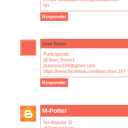
bjs
Responder
Jean Rossi
Participando
@Jean_Rossi1
jeanrossi109@gmail.com
https://www.facebook.com/jean.rossi.167
Responder
M-Potter
Na disputa! :D