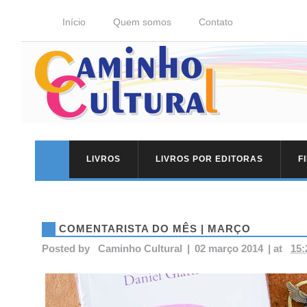
Início
Quem somos
Contato
LIVROS
LIVROS POR EDITORAS
F
COMENTARISTA DO MÊS | MARÇO
Posted by
Caminho Cultural
|
02 março 2014
|
at
15: