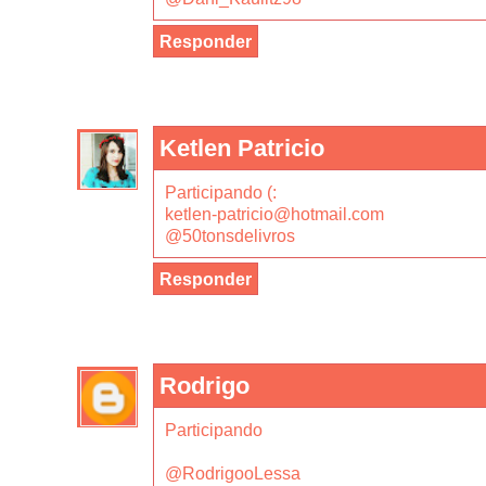
Responder
Ketlen Patricio
Participando (:
ketlen-patricio@hotmail.com
@50tonsdelivros
Responder
Rodrigo
Participando
@RodrigooLessa