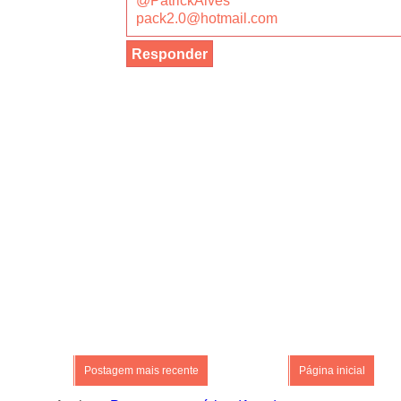
@PatrickAlves
pack2.0@hotmail.com
Responder
Postagem mais recente
Página inicial