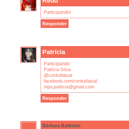
Redd
Participando!
Responder
Patrícia
Participando
Patrícia Silva
@contrafatual
facebook.com/contrafatual
mps.patricia@gmail.com
Responder
Bárbara Battistini