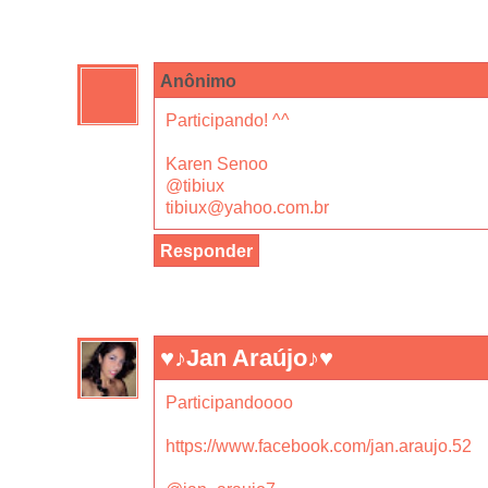
Anônimo
Participando! ^^
Karen Senoo
@tibiux
tibiux@yahoo.com.br
Responder
♥♪Jan Araújo♪♥
Participandoooo
https://www.facebook.com/jan.araujo.52