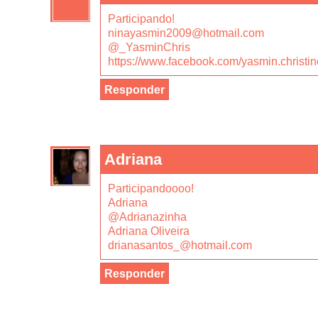
Participando!
ninayasmin2009@hotmail.com
@_YasminChris
https://www.facebook.com/yasmin.christi
Responder
Adriana
Participandoooo!
Adriana
@Adrianazinha
Adriana Oliveira
drianasantos_@hotmail.com
Responder