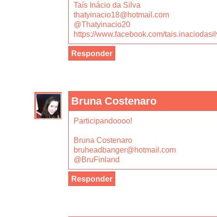
Taís Inácio da Silva
thatyinacio18@hotmail.com
@Thatyinacio20
https://www.facebook.com/tais.inaciodasil
Responder
Bruna Costenaro
Participandoooo!
Bruna Costenaro
bruheadbanger@hotmail.com
@BruFinland
Responder