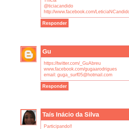
Thícia
@ticiacandido
http://www.facebook.com/LeticiaNCandid
Responder
Gu
https://twitter.com/_GuAbreu
www.facebook.com/gugaarodrigues
email: guga_surf05@hotmail.com
Responder
Taís Inácio da Silva
Participando!!