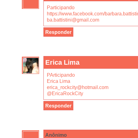
Participando
https://www.facebook.com/barbara.battisti
ba.battistini@gmail.com
Responder
Erica Lima
PArticipando
Erica Lima
erica_rockcity@hotmail.com
@EricaRockCity
Responder
Anônimo