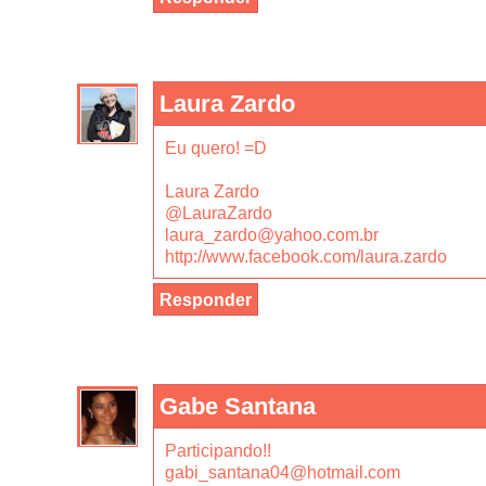
Laura Zardo
Eu quero! =D
Laura Zardo
@LauraZardo
laura_zardo@yahoo.com.br
http://www.facebook.com/laura.zardo
Responder
Gabe Santana
Participando!!
gabi_santana04@hotmail.com